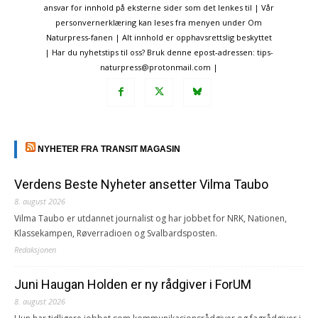
ansvar for innhold på eksterne sider som det lenkes til | Vår
personvernerklæring kan leses fra menyen under Om
Naturpress-fanen | Alt innhold er opphavsrettslig beskyttet
| Har du nyhetstips til oss? Bruk denne epost-adressen: tips-
naturpress@protonmail.com |
NYHETER FRA TRANSIT MAGASIN
Verdens Beste Nyheter ansetter Vilma Taubo
8. august 2026
Vilma Taubo er utdannet journalist og har jobbet for NRK, Nationen,
Klassekampen, Røverradioen og Svalbardsposten.
Redaksjonen
Juni Haugan Holden er ny rådgiver i ForUM
8. august 2026