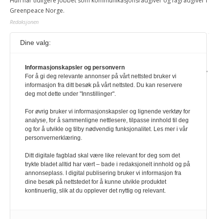
Hun har tidligere jobbet som kommunikasjonsrådgiver og fagrådgiver i
Greenpeace Norge.
Redaksjonen
Dine valg:
Journalist fra Vietnam idømt 7 års fengsel
5. august 2026
Informasjonskapsler og personvern
Kommunistpartiet i Vietnam har total kontroll over alle offisielle medier,
For å gi deg relevante annonser på vårt nettsted bruker vi
aviser, TV- og radiokanaler. For å lese denne må du ha abonnement
informasjon fra ditt besøk på vårt nettsted. Du kan reservere
Logg inn her Ny abonnent? Velg Årsabonnement, Månedsabonnement
deg mot dette under "Innstillinger".
eller 24-timers tilgang. Vi har også egne abonnementer for biblioteker
og bedrifter.
For øvrig bruker vi informasjonskapsler og lignende verktøy for
analyse, for å sammenligne nettlesere, tilpasse innhold til deg
Redaksjonen
og for å utvikle og tilby nødvendig funksjonalitet. Les mer i vår
personvernerklæring.
Ditt digitale fagblad skal være like relevant for deg som det
trykte bladet alltid har vært – bade i redaksjonelt innhold og på
annonseplass. I digital publisering bruker vi informasjon fra
dine besøk på nettstedet for å kunne utvikle produktet
kontinuerlig, slik at du opplever det nyttig og relevant.