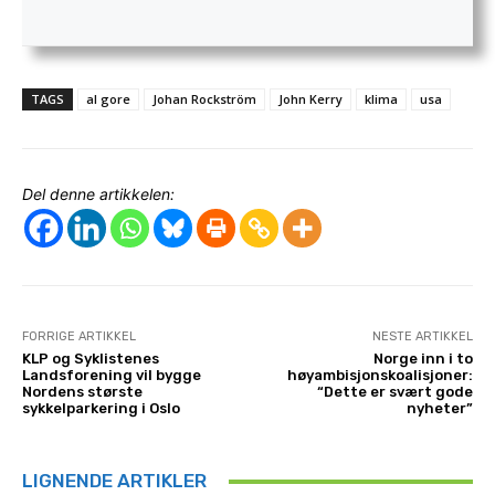
TAGS
al gore
Johan Rockström
John Kerry
klima
usa
Del denne artikkelen:
FORRIGE ARTIKKEL
NESTE ARTIKKEL
KLP og Syklistenes
Norge inn i to
Landsforening vil bygge
høyambisjonskoalisjoner:
Nordens største
“Dette er svært gode
sykkelparkering i Oslo
nyheter”
LIGNENDE ARTIKLER