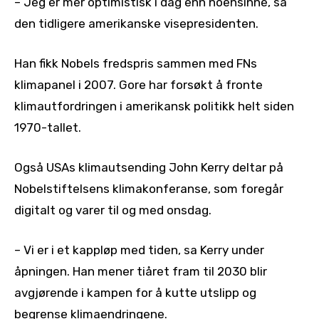
– Jeg er mer optimistisk i dag enn noensinne, sa
den tidligere amerikanske visepresidenten.
Han fikk Nobels fredspris sammen med FNs
klimapanel i 2007. Gore har forsøkt å fronte
klimautfordringen i amerikansk politikk helt siden
1970-tallet.
Også USAs klimautsending John Kerry deltar på
Nobelstiftelsens klimakonferanse, som foregår
digitalt og varer til og med onsdag.
– Vi er i et kappløp med tiden, sa Kerry under
åpningen. Han mener tiåret fram til 2030 blir
avgjørende i kampen for å kutte utslipp og
begrense klimaendringene.