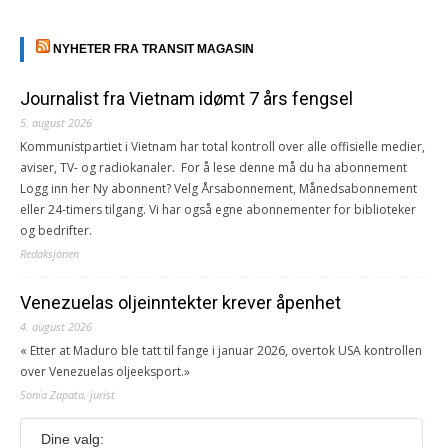
NYHETER FRA TRANSIT MAGASIN
Journalist fra Vietnam idømt 7 års fengsel
5. august 2026
Kommunistpartiet i Vietnam har total kontroll over alle offisielle medier,
aviser, TV- og radiokanaler. For å lese denne må du ha abonnement
Logg inn her Ny abonnent? Velg Årsabonnement, Månedsabonnement
eller 24-timers tilgang. Vi har også egne abonnementer for biblioteker
og bedrifter.
Redaksjonen
Venezuelas oljeinntekter krever åpenhet
4. august 2026
« Etter at Maduro ble tatt til fange i januar 2026, overtok USA kontrollen
over Venezuelas oljeeksport.»
Sonia Zapata, jurist
Dine valg:
117,8 millioner er på flukt, en nedgang fra forrige