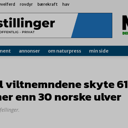
evelferd
rovdyr
bærekraft
hav
ment
annonser
om naturpress
min side
vil viltnemndene skyte 61
er enn 30 norske ulver
fellinger.