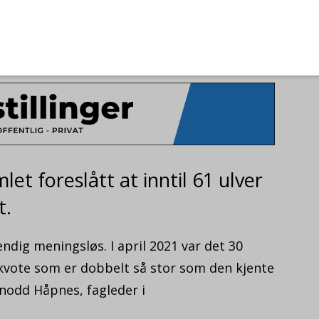
F
28.
ftig på viltmendenes kvoteforslag. Foto: Naturvernforbundet / Pixabay.
t foreslått at inntil 61 ulver
t.
endig meningsløs. I april 2021 var det 30
ktkvote som er dobbelt så stor som den kjente
rnodd Håpnes, fagleder i