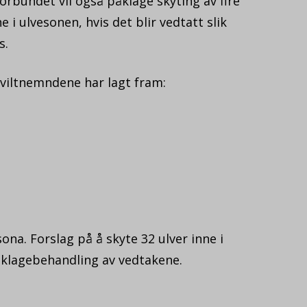
rbundet vil også påklage skyting av fire
e i ulvesonen, hvis det blir vedtatt slik
s.
 viltnemndene har lagt fram:
ona. Forslag på å skyte 32 ulver inne i
r klagebehandling av vedtakene.