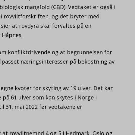
iologisk mangfold (CBD). Vedtaket er også i
 rovviltforskriften, og det bryter med
sier at rovdyra skal forvaltes på en
r Håpnes.
m konfliktdrivende og at begrunnelsen for
ilpasset næringsinteresser på bekostning av
gne kvoter for skyting av 19 ulver. Det kan
e på 61 ulver som kan skytes i Norge i
til 31. mai 2022 før vedtakene er
at rovviltnemnd 4 og 5 i Hedmark, Oslo og