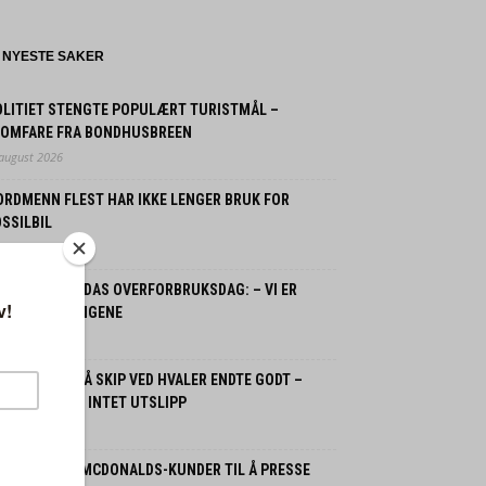
NYESTE SAKER
OLITIET STENGTE POPULÆRT TURISTMÅL –
LOMFARE FRA BONDHUSBREEN
 august 2026
ORDMENN FLEST HAR IKKE LENGER BRUK FOR
SSILBIL
 juli 2026
ORGE OG JORDAS OVERFORBRUKSDAG: – VI ER
LANT VERSTINGENE
 juli 2026
SPLOSJON PÅ SKIP VED HVALER ENDTE GODT –
GEN SKADDE, INTET UTSLIPP
 juli 2026
PPMUNTRER MCDONALDS-KUNDER TIL Å PRESSE