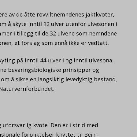
ere av de åtte rovviltnemndenes jaktkvoter,
m å skyte inntil 12 ulver utenfor ulvesonen i
er i tillegg til de 32 ulvene som nemndene
onen, et forslag som ennå ikke er vedtatt.
kyting på inntil 44 ulver i og inntil ulvesona.
ne bevaringsbiologiske prinsipper og
m å sikre en langsiktig levedyktig bestand,
 Naturvernforbundet.
g uforsvarlig kvote. Den er i strid med
jonale forpliktelser knyttet til Bern-