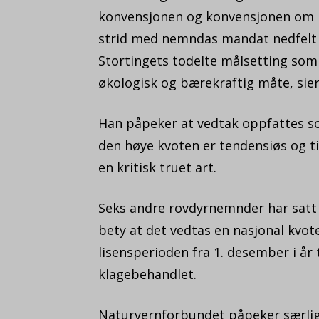
konvensjonen og konvensjonen om b
strid med nemndas mandat nedfelt i
Stortingets todelte målsetting som 
økologisk og bærekraftig måte, sie
Han påpeker at vedtak oppfattes so
den høye kvoten er tendensiøs og t
en kritisk truet art.
Seks andre rovdyrnemnder har satt e
bety at det vedtas en nasjonal kvot
lisensperioden fra 1. desember i år 
klagebehandlet.
Naturvernforbundet påpeker særlig 