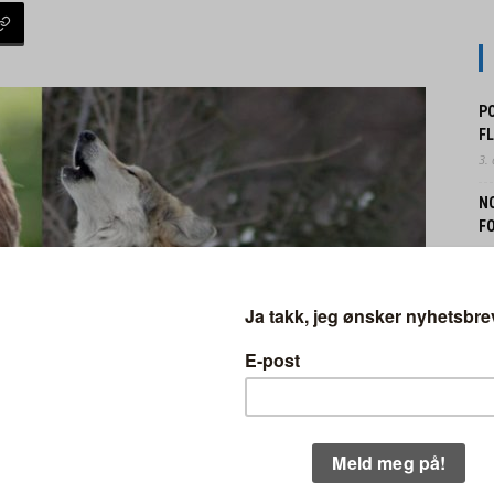
P
F
3.
N
FO
31.
N
B
30.
EK
IN
29.
O