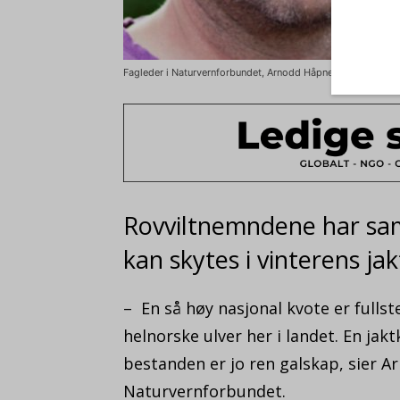
Fagleder i Naturvernforbundet, Arnodd Håpnes, reagerer kra
Rovviltnemndene har samle
kan skytes i vinterens jak
– En så høy nasjonal kvote er fullst
helnorske ulver her i landet. En ja
bestanden er jo ren galskap, sier A
Naturvernforbundet.