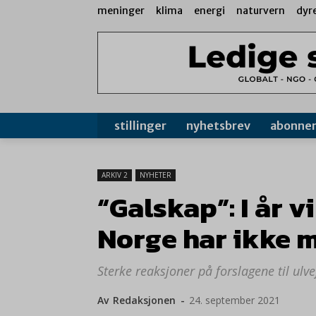
meninger
klima
energi
naturvern
dyr
stillinger
nyhetsbrev
abonne
ARKIV 2
NYHETER
“Galskap”: I år 
Norge har ikke m
Sterke reaksjoner på forslagene til ulve
Av
Redaksjonen
-
24. september 2021