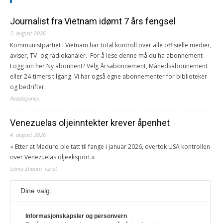
Journalist fra Vietnam idømt 7 års fengsel
5. august 2026
Kommunistpartiet i Vietnam har total kontroll over alle offisielle medier,
aviser, TV- og radiokanaler. For å lese denne må du ha abonnement
Logg inn her Ny abonnent? Velg Årsabonnement, Månedsabonnement
eller 24-timers tilgang. Vi har også egne abonnementer for biblioteker
og bedrifter.
Redaksjonen
Venezuelas oljeinntekter krever åpenhet
4. august 2026
« Etter at Maduro ble tatt til fange i januar 2026, overtok USA kontrollen
over Venezuelas oljeeksport.»
Sonia Zapata, jurist
Dine valg:
117,8 millioner er på flukt, en nedgang fra forrige
år
1. august 2026
Informasjonskapsler og personvern