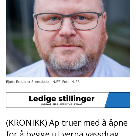
Bjarte Erstad er 2. nestleder i NJFF. Foto: NJFF.
(KRONIKK) Ap truer med å åpne
for å bygge ut verna vassdrag