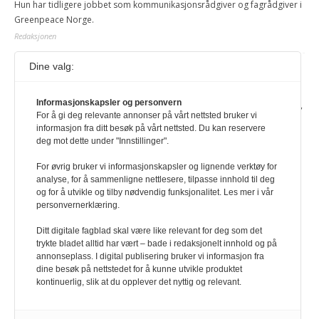
Hun har tidligere jobbet som kommunikasjonsrådgiver og fagrådgiver i
Greenpeace Norge.
Redaksjonen
Dine valg:
Journalist fra Vietnam idømt 7 års fengsel
5. august 2026
Informasjonskapsler og personvern
Kommunistpartiet i Vietnam har total kontroll over alle offisielle medier,
For å gi deg relevante annonser på vårt nettsted bruker vi
aviser, TV- og radiokanaler. For å lese denne må du ha abonnement
informasjon fra ditt besøk på vårt nettsted. Du kan reservere
Logg inn her Ny abonnent? Velg Årsabonnement, Månedsabonnement
deg mot dette under "Innstillinger".
eller 24-timers tilgang. Vi har også egne abonnementer for biblioteker
og bedrifter.
For øvrig bruker vi informasjonskapsler og lignende verktøy for
analyse, for å sammenligne nettlesere, tilpasse innhold til deg
Redaksjonen
og for å utvikle og tilby nødvendig funksjonalitet. Les mer i vår
personvernerklæring.
Ditt digitale fagblad skal være like relevant for deg som det
trykte bladet alltid har vært – bade i redaksjonelt innhold og på
annonseplass. I digital publisering bruker vi informasjon fra
dine besøk på nettstedet for å kunne utvikle produktet
kontinuerlig, slik at du opplever det nyttig og relevant.