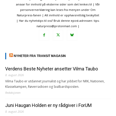
ansvar for innhold på eksterne sider som det lenkes til | Vår
personvernerklæring kan leses fra menyen under Om
Naturpress-fanen | Alt innhold er opphavsrettslig beskyttet
| Har du nyhetstips til oss? Bruk denne epost-adressen: tips-
naturpress@protonmail.com |
NYHETER FRA TRANSIT MAGASIN
Verdens Beste Nyheter ansetter Vilma Taubo
8. august 2026
Vilma Taubo er utdannet journalist og har jobbet for NRK, Nationen,
Klassekampen, Røverradioen og Svalbardsposten.
Redaksjonen
Juni Haugan Holden er ny rådgiver i ForUM
8. august 2026