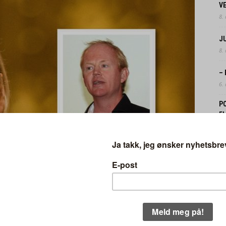
V
8.
J
8.
–
6.
P
F
3.
N
FO
31.
 Lars Haltbrekken (SV) reagerer kraftig. Foto: Stortinget / Flickr /