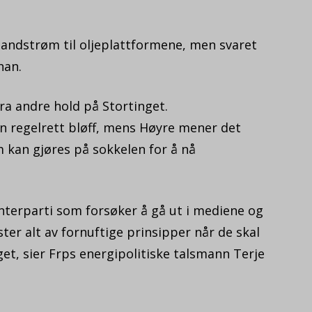
landstrøm til oljeplattformene, men svaret
han.
ra andre hold på Stortinget.
 en regelrett bløff, mens Høyre mener det
 kan gjøres på sokkelen for å nå
nterparti som forsøker å gå ut i mediene og
ter alt av fornuftige prinsipper når de skal
et, sier Frps energipolitiske talsmann Terje