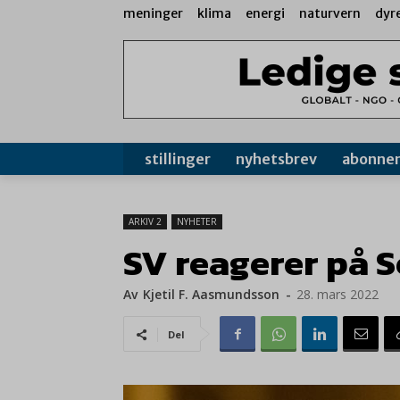
meninger
klima
energi
naturvern
dyr
stillinger
nyhetsbrev
abonne
ARKIV 2
NYHETER
SV reagerer på 
Av
Kjetil F. Aasmundsson
-
28. mars 2022
Del