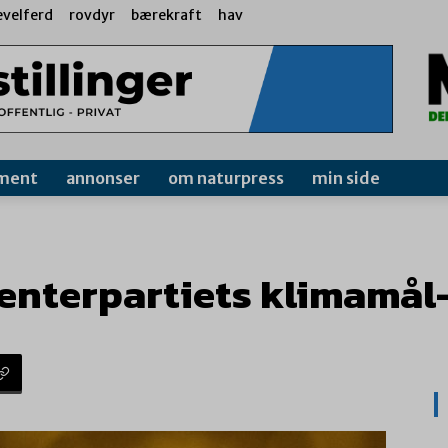
evelferd
rovdyr
bærekraft
hav
ment
annonser
om naturpress
min side
Senterpartiets klimamål