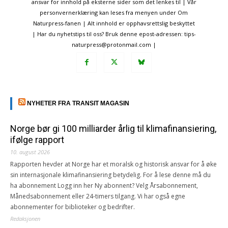
ansvar for innhold på eksterne sider som det lenkes til | Vår
personvernerklæring kan leses fra menyen under Om
Naturpress-fanen | Alt innhold er opphavsrettslig beskyttet
| Har du nyhetstips til oss? Bruk denne epost-adressen: tips-
naturpress@protonmail.com |
NYHETER FRA TRANSIT MAGASIN
Norge bør gi 100 milliarder årlig til klimafinansiering,
ifølge rapport
10. august 2026
Rapporten hevder at Norge har et moralsk og historisk ansvar for å øke
sin internasjonale klimafinansiering betydelig. For å lese denne må du
ha abonnement Logg inn her Ny abonnent? Velg Årsabonnement,
Månedsabonnement eller 24-timers tilgang. Vi har også egne
abonnementer for biblioteker og bedrifter.
Redaksjonen