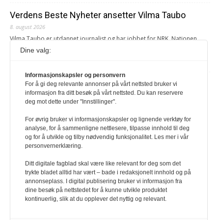
Verdens Beste Nyheter ansetter Vilma Taubo
8. august 2026
Vilma Taubo er utdannet journalist og har jobbet for NRK, Nationen,
Klassekampen, Røverradioen og Svalbardsposten.
Dine valg:
Redaksjonen
Informasjonskapsler og personvern
Juni Haugan Holden er ny rådgiver i ForUM
For å gi deg relevante annonser på vårt nettsted bruker vi
informasjon fra ditt besøk på vårt nettsted. Du kan reservere
8. august 2026
deg mot dette under "Innstillinger".
Hun har tidligere jobbet som kommunikasjonsrådgiver og fagrådgiver i
Greenpeace Norge.
For øvrig bruker vi informasjonskapsler og lignende verktøy for
analyse, for å sammenligne nettlesere, tilpasse innhold til deg
Redaksjonen
og for å utvikle og tilby nødvendig funksjonalitet. Les mer i vår
personvernerklæring.
Ditt digitale fagblad skal være like relevant for deg som det
trykte bladet alltid har vært – bade i redaksjonelt innhold og på
annonseplass. I digital publisering bruker vi informasjon fra
dine besøk på nettstedet for å kunne utvikle produktet
kontinuerlig, slik at du opplever det nyttig og relevant.