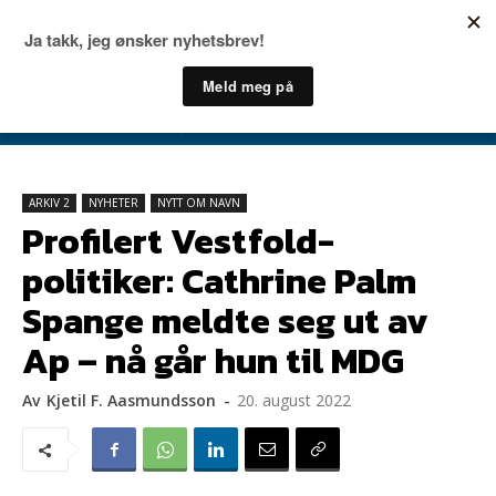
ARKIV 2
NYHETER
NYTT OM NAVN
Profilert Vestfold-
politiker: Cathrine Palm
Spange meldte seg ut av
Ap – nå går hun til MDG
Av
Kjetil F. Aasmundsson
-
20. august 2022