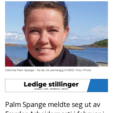
Cathrine Palm Spange - fra Ap via uavhengig til MDG. Foto: Privat.
Palm Spange meldte seg ut av