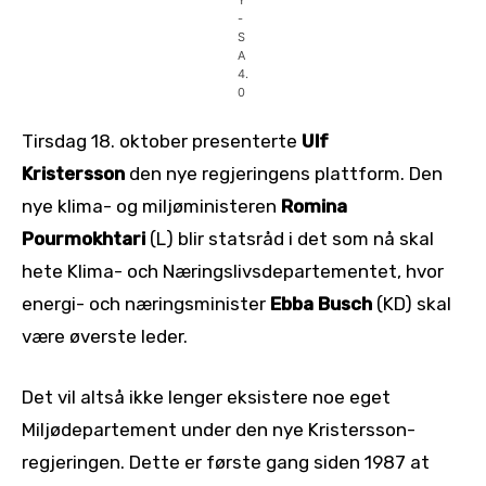
-
S
A
4.
0
Tirsdag 18. oktober presenterte
Ulf
Kristersson
den nye regjeringens plattform. Den
nye klima- og miljøministeren
Romina
Pourmokhtari
(L) blir statsråd i det som nå skal
hete Klima- och Næringslivsdepartementet, hvor
energi- och næringsminister
Ebba Busch
(KD) skal
være øverste leder.
Det vil altså ikke lenger eksistere noe eget
Miljødepartement under den nye Kristersson-
regjeringen. Dette er første gang siden 1987 at