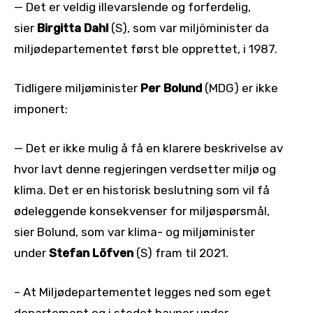
— Det er veldig illevarslende og forferdelig,
sier
Birgitta Dahl
(S), som var miljöminister da
miljødepartementet først ble opprettet, i 1987.
Tidligere miljøminister
Per Bolund
(MDG) er ikke
imponert:
— Det er ikke mulig å få en klarere beskrivelse av
hvor lavt denne regjeringen verdsetter miljø og
klima. Det er en historisk beslutning som vil få
ødeleggende konsekvenser for miljøspørsmål,
sier
Bolund, som var klima- og miljøminister
under
Stefan Löfven
(S) fram til 2021.
– At Miljødepartementet legges ned som eget
departement og i stedet havner under