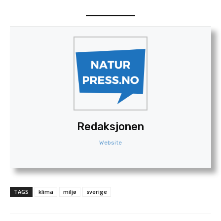
Redaksjonen
Website
TAGS
klima
miljø
sverige