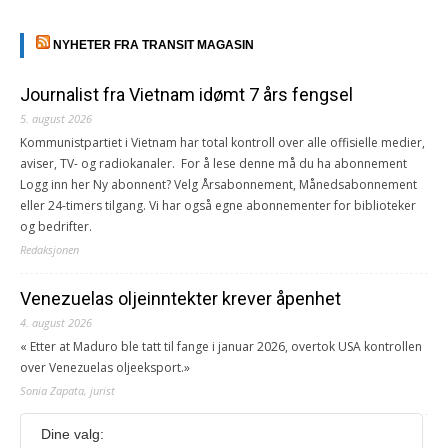
NYHETER FRA TRANSIT MAGASIN
Journalist fra Vietnam idømt 7 års fengsel
5. august 2026
Kommunistpartiet i Vietnam har total kontroll over alle offisielle medier,
aviser, TV- og radiokanaler. For å lese denne må du ha abonnement
Logg inn her Ny abonnent? Velg Årsabonnement, Månedsabonnement
eller 24-timers tilgang. Vi har også egne abonnementer for biblioteker
og bedrifter.
Redaksjonen
Venezuelas oljeinntekter krever åpenhet
4. august 2026
« Etter at Maduro ble tatt til fange i januar 2026, overtok USA kontrollen
over Venezuelas oljeeksport.»
Sonia Zapata, jurist
Dine valg:
117,8 millioner er på flukt, en nedgang fra forrige