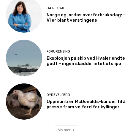
BÆREKRAFT
Norge og jordas overforbruksdag: –
Vi er blant verstingene
FORURENSING
Eksplosjon på skip ved Hvaler endte
godt – ingen skadde, intet utslipp
DYREVELFERD
Oppmuntrer McDonalds-kunder til å
presse fram velferd for kyllinger
Vis mer