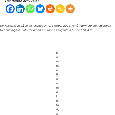
Del denne artikkelen:
Ulf Kristersson på vei til Riksdagen 12. oktober 2022, for å informere om regjerings-
forhandlingene. Foto: Wikimedia / Frankie Fouganthin / CC BY-SA 4.0.
R
o
m
in
a
P
o
ur
m
o
k
h
ta
ri,
S