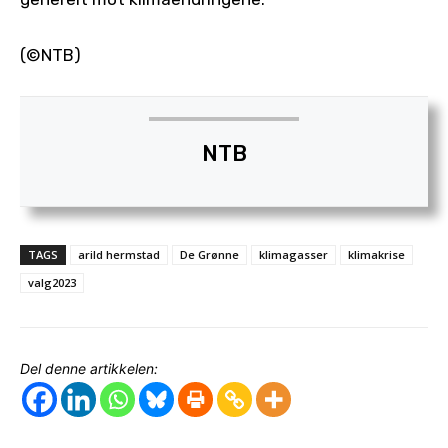
(©NTB)
NTB
TAGS
arild hermstad
De Grønne
klimagasser
klimakrise
valg2023
Del denne artikkelen: