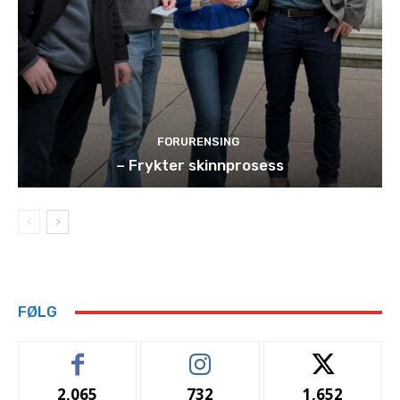
FORURENSING
– Frykter skinnprosess
FØLG
2,065
732
1,652