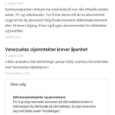
5. august 2026
Kommunistpartiet i Vietnam har total kontroll over alle offisielle medier,
aviser, TV- og radiokanaler. For å lese denne må du ha abonnement
Logg inn her Ny abonnent? Velg Årsabonnement, Månedsabonnement
eller 24-timers tilgang. Vi har også egne abonnementer for biblioteker
og bedrifter.
Redaksjonen
Venezuelas oljeinntekter krever åpenhet
4. august 2026
« Etter at Maduro ble tatt til fange i januar 2026, overtok USA kontrollen
over Venezuelas oljeeksport.»
Sonia Zapata, jurist
Dine valg:
117,8 millioner er på flukt, en nedgang fra forrige
år
Informasjonskapsler og personvern
1. august 2026
For å gi deg relevante annonser på vårt nettsted bruker vi
Ville ha tilsvart verdens trettende største land i folketall. For å lese
informasjon fra ditt besøk på vårt nettsted. Du kan reservere
denne må du ha abonnement Logg inn her Ny abonnent? Velg
deg mot dette under "Innstillinger".
Årsabonnement, Månedsabonnement eller 24-timers tilgang. Vi har