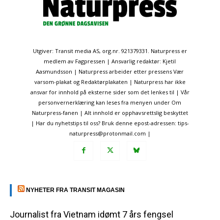
Utgiver: Transit media AS, org.nr. 921379331. Naturpress er
medlem av Fagpressen | Ansvarlig redaktør: Kjetil
Aasmundsson | Naturpress arbeider etter pressens Vær
varsom-plakat og Redaktørplakaten | Naturpress har ikke
ansvar for innhold på eksterne sider som det lenkes til | Vår
personvernerklæring kan leses fra menyen under Om
Naturpress-fanen | Alt innhold er opphavsrettslig beskyttet
| Har du nyhetstips til oss? Bruk denne epost-adressen: tips-
naturpress@protonmail.com |
NYHETER FRA TRANSIT MAGASIN
Journalist fra Vietnam idømt 7 års fengsel