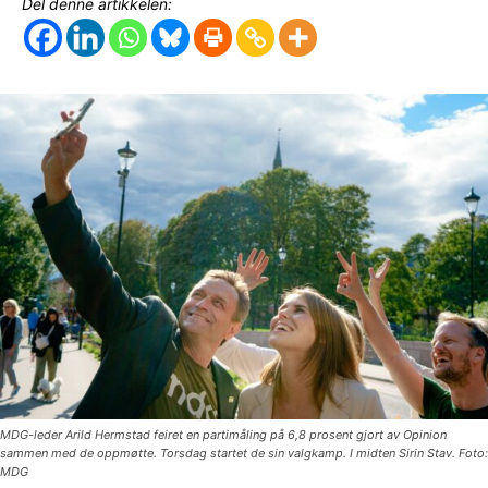
Del denne artikkelen:
MDG-leder Arild Hermstad feiret en partimåling på 6,8 prosent gjort av Opinion
sammen med de oppmøtte. Torsdag startet de sin valgkamp. I midten Sirin Stav. Foto:
MDG