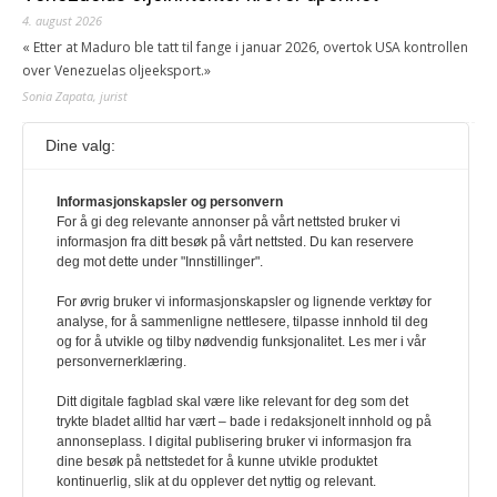
4. august 2026
« Etter at Maduro ble tatt til fange i januar 2026, overtok USA kontrollen
over Venezuelas oljeeksport.»
Sonia Zapata, jurist
Dine valg:
117,8 millioner er på flukt, en nedgang fra forrige
år
1. august 2026
Informasjonskapsler og personvern
For å gi deg relevante annonser på vårt nettsted bruker vi
Ville ha tilsvart verdens trettende største land i folketall. For å lese
informasjon fra ditt besøk på vårt nettsted. Du kan reservere
denne må du ha abonnement Logg inn her Ny abonnent? Velg
deg mot dette under "Innstillinger".
Årsabonnement, Månedsabonnement eller 24-timers tilgang. Vi har
også egne abonnementer for biblioteker og bedrifter.
For øvrig bruker vi informasjonskapsler og lignende verktøy for
analyse, for å sammenligne nettlesere, tilpasse innhold til deg
Redaksjonen
og for å utvikle og tilby nødvendig funksjonalitet. Les mer i vår
personvernerklæring.
Ditt digitale fagblad skal være like relevant for deg som det
trykte bladet alltid har vært – bade i redaksjonelt innhold og på
annonseplass. I digital publisering bruker vi informasjon fra
dine besøk på nettstedet for å kunne utvikle produktet
kontinuerlig, slik at du opplever det nyttig og relevant.