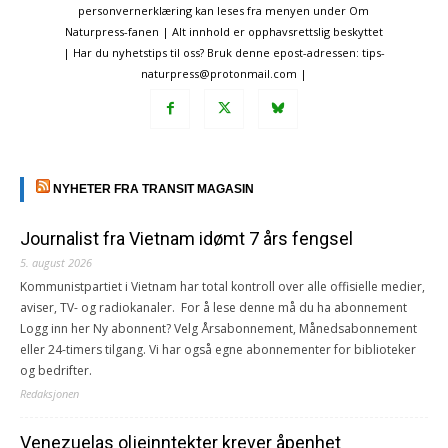
personvernerklæring kan leses fra menyen under Om
Naturpress-fanen | Alt innhold er opphavsrettslig beskyttet
| Har du nyhetstips til oss? Bruk denne epost-adressen: tips-
naturpress@protonmail.com |
NYHETER FRA TRANSIT MAGASIN
Journalist fra Vietnam idømt 7 års fengsel
5. august 2026
Kommunistpartiet i Vietnam har total kontroll over alle offisielle medier,
aviser, TV- og radiokanaler. For å lese denne må du ha abonnement
Logg inn her Ny abonnent? Velg Årsabonnement, Månedsabonnement
eller 24-timers tilgang. Vi har også egne abonnementer for biblioteker
og bedrifter.
Redaksjonen
Venezuelas oljeinntekter krever åpenhet