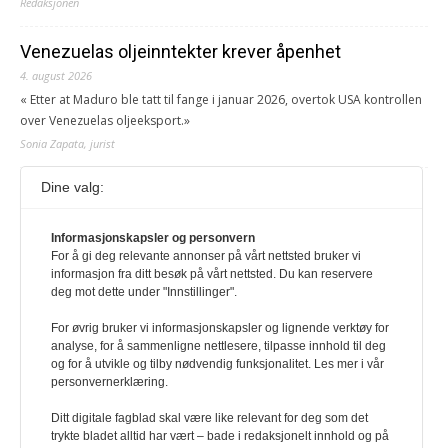
Redaksjonen
Venezuelas oljeinntekter krever åpenhet
4. august 2026
« Etter at Maduro ble tatt til fange i januar 2026, overtok USA kontrollen
over Venezuelas oljeeksport.»
Sonia Zapata, jurist
Dine valg:
117,8 millioner er på flukt, en nedgang fra forrige
år
1. august 2026
Informasjonskapsler og personvern
For å gi deg relevante annonser på vårt nettsted bruker vi
Ville ha tilsvart verdens trettende største land i folketall. For å lese
informasjon fra ditt besøk på vårt nettsted. Du kan reservere
denne må du ha abonnement Logg inn her Ny abonnent? Velg
deg mot dette under "Innstillinger".
Årsabonnement, Månedsabonnement eller 24-timers tilgang. Vi har
også egne abonnementer for biblioteker og bedrifter.
For øvrig bruker vi informasjonskapsler og lignende verktøy for
analyse, for å sammenligne nettlesere, tilpasse innhold til deg
Redaksjonen
og for å utvikle og tilby nødvendig funksjonalitet. Les mer i vår
personvernerklæring.
Ditt digitale fagblad skal være like relevant for deg som det
trykte bladet alltid har vært – bade i redaksjonelt innhold og på