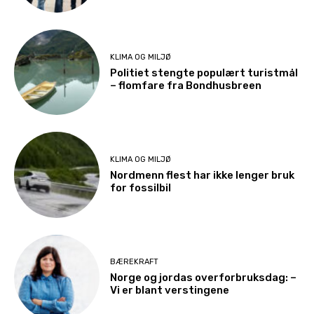
KLIMA OG MILJØ
Politiet stengte populært turistmål
– flomfare fra Bondhusbreen
KLIMA OG MILJØ
Nordmenn flest har ikke lenger bruk
for fossilbil
BÆREKRAFT
Norge og jordas overforbruksdag: –
Vi er blant verstingene