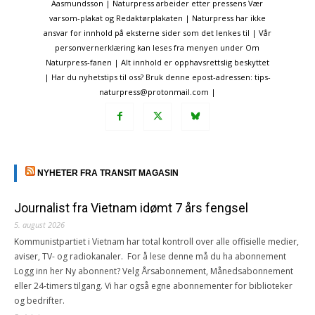
Aasmundsson | Naturpress arbeider etter pressens Vær
varsom-plakat og Redaktørplakaten | Naturpress har ikke
ansvar for innhold på eksterne sider som det lenkes til | Vår
personvernerklæring kan leses fra menyen under Om
Naturpress-fanen | Alt innhold er opphavsrettslig beskyttet
| Har du nyhetstips til oss? Bruk denne epost-adressen: tips-
naturpress@protonmail.com |
NYHETER FRA TRANSIT MAGASIN
Journalist fra Vietnam idømt 7 års fengsel
5. august 2026
Kommunistpartiet i Vietnam har total kontroll over alle offisielle medier,
aviser, TV- og radiokanaler. For å lese denne må du ha abonnement
Logg inn her Ny abonnent? Velg Årsabonnement, Månedsabonnement
eller 24-timers tilgang. Vi har også egne abonnementer for biblioteker
og bedrifter.