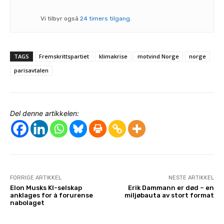
Vi tilbyr også
24 timers tilgang
.
TAGS
Fremskrittspartiet
klimakrise
motvind Norge
norge
parisavtalen
Del denne artikkelen:
FORRIGE ARTIKKEL
NESTE ARTIKKEL
Elon Musks KI-selskap
Erik Dammann er død – en
anklages for å forurense
miljøbauta av stort format
nabolaget