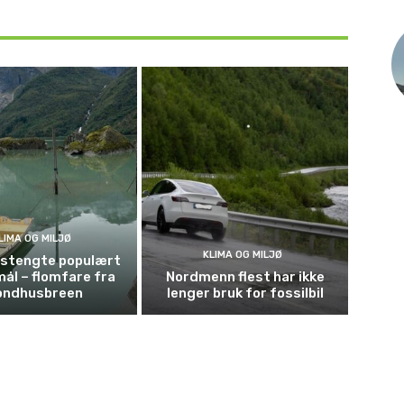
LIMA OG MILJØ
KLIMA OG MILJØ
t stengte populært
mål – flomfare fra
Nordmenn flest har ikke
ondhusbreen
lenger bruk for fossilbil