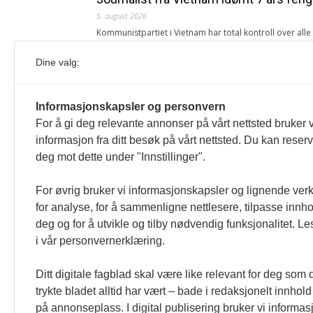
5. august 2026
Kommunistpartiet i Vietnam har total kontroll over all
Årsabonnement, Månedsabonnement eller 24-timers tilg
Dine valg:
Redaksjonen
Venezuelas oljeinntekter krever åpenh
Informasjonskapsler og personvern
4. august 2026
For å gi deg relevante annonser på vårt nettsted bruker v
« Etter at Maduro ble tatt til fange i januar 2026, over
informasjon fra ditt besøk på vårt nettsted. Du kan reser
Sonia Zapata, jurist
deg mot dette under "Innstillinger".
117,8 millioner er på flukt, en nedgang f
For øvrig bruker vi informasjonskapsler og lignende ver
1. august 2026
for analyse, for å sammenligne nettlesere, tilpasse innhol
Ville ha tilsvart verdens trettende største land i fo
deg og for å utvikle og tilby nødvendig funksjonalitet. L
tilgang. Vi har også egne abonnementer for biblioteker
i vår personvernerklæring.
Redaksjonen
Ditt digitale fagblad skal være like relevant for deg som 
trykte bladet alltid har vært – bade i redaksjonelt innhold
på annonseplass. I digital publisering bruker vi informasj