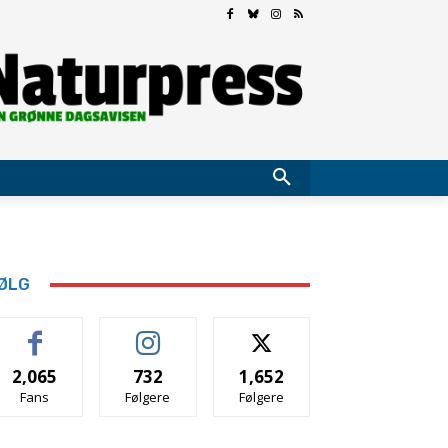
ØLG
2,065
732
1,652
Fans
Følgere
Følgere