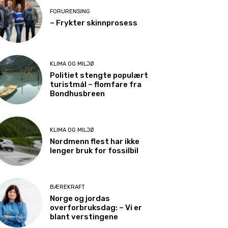
FORURENSING
– Frykter skinnprosess
KLIMA OG MILJØ
Politiet stengte populært
turistmål – flomfare fra
Bondhusbreen
KLIMA OG MILJØ
Nordmenn flest har ikke
lenger bruk for fossilbil
BÆREKRAFT
Norge og jordas
overforbruksdag: – Vi er
blant verstingene