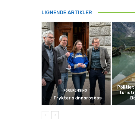
LIGNENDE ARTIKLER
K
Politie
FORURENSING
turist
– Frykter skinnprosess
B