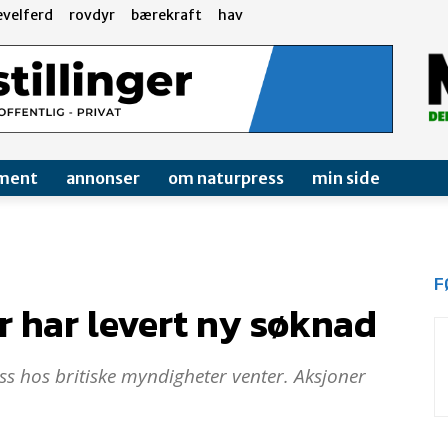
evelferd
rovdyr
bærekraft
hav
ment
annonser
om naturpress
min side
F
 har levert ny søknad
s hos britiske myndigheter venter. Aksjoner
5