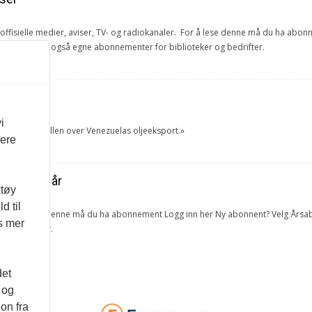
e offisielle medier, aviser, TV- og radiokanaler. For å lese denne må du ha ab
ang. Vi har også egne abonnementer for biblioteker og bedrifter.
et
i
tok USA kontrollen over Venezuelas oljeeksport.»
vere
ra forrige år
ktøy
d til
lketall. For å lese denne må du ha abonnement Logg inn her Ny abonnent? Velg 
es mer
 og bedrifter.
det
 og
on fra