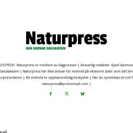
. 921379331. Naturpress er medlem av Fagpressen | Ansvarlig redaktør: Kjetil Aasmu
ørplakaten | Naturpress har ikke ansvar for innhold på eksterne sider som det len
ress-fanen | Alt innhold er opphavsrettslig beskyttet | Har du nyhetstips til oss?
naturpress@protonmail.com |
sel