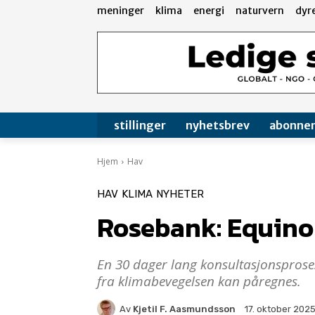
meninger
klima
energi
naturvern
dyr
stillinger
nyhetsbrev
abonne
Hjem
Hav
HAV
KLIMA
NYHETER
Rosebank: Equinor
En 30 dager lang konsultasjonsproses
fra klimabevegelsen kan påregnes.
Av
Kjetil F. Aasmundsson
17. oktober 202