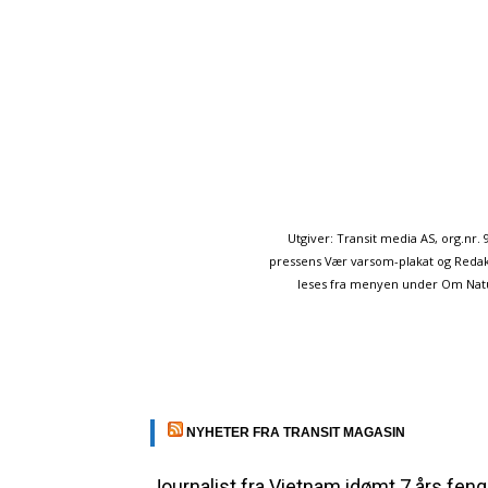
Utgiver: Transit media AS, org.nr
pressens Vær varsom-plakat og Redakt
leses fra menyen under Om Naturp
NYHETER FRA TRANSIT MAGASIN
Journalist fra Vietnam idømt 7 års feng