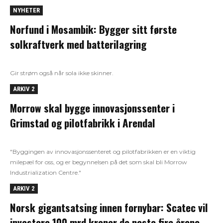
NYHETER
Norfund i Mosambik: Bygger sitt første
solkraftverk med batterilagring
Gir strøm også når sola ikke skinner.
ARKIV 2
Morrow skal bygge innovasjonssenter i
Grimstad og pilotfabrikk i Arendal
"Byggingen av innovasjonssenteret og pilotfabrikken er en viktig
milepæl for oss, og er begynnelsen på det som skal bli Morrow
Industrialization Centre."
ARKIV 2
Norsk gigantsatsing innen fornybar: Scatec vil
investere 100 mrd kroner de neste fire årene