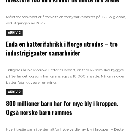
Målet for selskapet er å forvalte en fornybarkapasitet på 15 GW globalt,
ved utgangen av 2025.
ARKIV 2
Enda en batterifabrikk i Norge utredes – tre
industrigiganter samarbeider
Tidligere i år ble Morrow Batteries lansert, en fabrikk som skal bygges
på Sørlandet, og som kan gi anslagsvis 10 000 ansatte. Nå kan nok en
batterifabrikk være i emning.
ARKIV 2
800 millioner barn har for mye bly i kroppen.
Også norske barn rammes
Hvert tredje barn i verden altfor høye verdier av bly i kroppen. – Dette