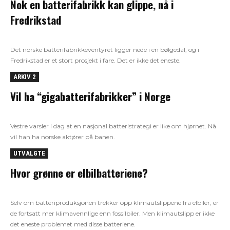
Nok en batterifabrikk kan glippe, nå i
Fredrikstad
Det norske batterifabrikkeventyret ligger nede i en bølgedal, og i
Fredrikstad er et stort prosjekt i fare. Det er ikke det eneste.
ARKIV 2
Vil ha “gigabatterifabrikker” i Norge
Vestre varsler i dag at en nasjonal batteristrategi er like om hjørnet. Nå
vil han ha norske aktører på banen.
UTVALGTE
Hvor grønne er elbil­bat­te­riene?
Selv om batteriproduksjonen trekker opp klimautslippene fra elbiler, er
de fortsatt mer klimavennlige enn fossilbiler. Men klimautslipp er ikke
det eneste problemet med disse batteriene.