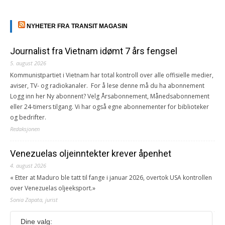
NYHETER FRA TRANSIT MAGASIN
Journalist fra Vietnam idømt 7 års fengsel
5. august 2026
Kommunistpartiet i Vietnam har total kontroll over alle offisielle medier,
aviser, TV- og radiokanaler. For å lese denne må du ha abonnement
Logg inn her Ny abonnent? Velg Årsabonnement, Månedsabonnement
eller 24-timers tilgang. Vi har også egne abonnementer for biblioteker
og bedrifter.
Redaksjonen
Venezuelas oljeinntekter krever åpenhet
4. august 2026
« Etter at Maduro ble tatt til fange i januar 2026, overtok USA kontrollen
over Venezuelas oljeeksport.»
Sonia Zapata, jurist
Dine valg:
117,8 millioner er på flukt, en nedgang fra forrige