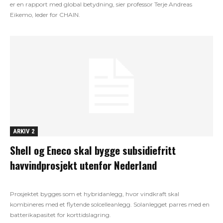
er en rapport med global betydning, sier professor Terje Andreas
Eikemo, leder for CHAIN.
ARKIV 2
Shell og Eneco skal bygge subsidiefritt
havvindprosjekt utenfor Nederland
Prosjektet bygges som et hybridanlegg, hvor vindkraft skal
kombineres med et flytende solcelleanlegg. Solanlegget parres med en
batterikapasitet for korttidslagring.