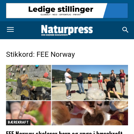
Stikkord: FEE Norway
BÆREKRAFT
FEE Norway skolerer barn og unge i bærekraft