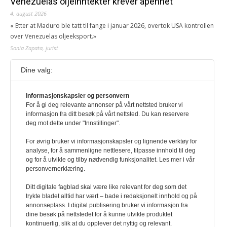
Venezuelas oljeinntekter krever åpenhet
4. august 2026
« Etter at Maduro ble tatt til fange i januar 2026, overtok USA kontrollen
over Venezuelas oljeeksport.»
Sonia Zapata, jurist
Dine valg:
117,8 millioner er på flukt, en nedgang fra forrige
år
1. august 2026
Informasjonskapsler og personvern
For å gi deg relevante annonser på vårt nettsted bruker vi
Ville ha tilsvart verdens trettende største land i folketall. For å lese
informasjon fra ditt besøk på vårt nettsted. Du kan reservere
denne må du ha abonnement Logg inn her Ny abonnent? Velg
deg mot dette under "Innstillinger".
Årsabonnement, Månedsabonnement eller 24-timers tilgang. Vi har
også egne abonnementer for biblioteker og bedrifter.
For øvrig bruker vi informasjonskapsler og lignende verktøy for
analyse, for å sammenligne nettlesere, tilpasse innhold til deg
Redaksjonen
og for å utvikle og tilby nødvendig funksjonalitet. Les mer i vår
personvernerklæring.
Ditt digitale fagblad skal være like relevant for deg som det
trykte bladet alltid har vært – bade i redaksjonelt innhold og på
annonseplass. I digital publisering bruker vi informasjon fra
dine besøk på nettstedet for å kunne utvikle produktet
kontinuerlig, slik at du opplever det nyttig og relevant.