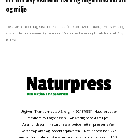
og miljø
"#Grønnsuperdag skal bidra til at flere ser hvor enkelt, morsomt og
sosialt det kan være å gjennomføre aktiviteter og tiltak for miljø og
klima."
Utgiver: Transit media AS, org.nr. 921379331. Naturpress er
medlem av Fagpressen | Ansvarlig redaktør: Kjetil
Aasmundsson | Naturpress arbeider etter pressens Vær
varsom-plakat og Redaktørplakaten | Naturpress har ikke
ansvar for innhold på eksterne sider som det lenkes til | Vår