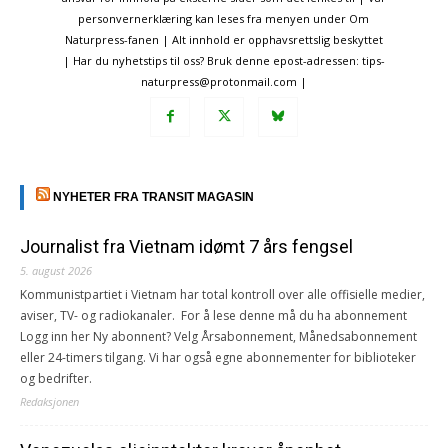
personvernerklæring kan leses fra menyen under Om
Naturpress-fanen | Alt innhold er opphavsrettslig beskyttet
| Har du nyhetstips til oss? Bruk denne epost-adressen: tips-
naturpress@protonmail.com |
NYHETER FRA TRANSIT MAGASIN
Journalist fra Vietnam idømt 7 års fengsel
5. august 2026
Kommunistpartiet i Vietnam har total kontroll over alle offisielle medier,
aviser, TV- og radiokanaler. For å lese denne må du ha abonnement
Logg inn her Ny abonnent? Velg Årsabonnement, Månedsabonnement
eller 24-timers tilgang. Vi har også egne abonnementer for biblioteker
og bedrifter.
Redaksjonen