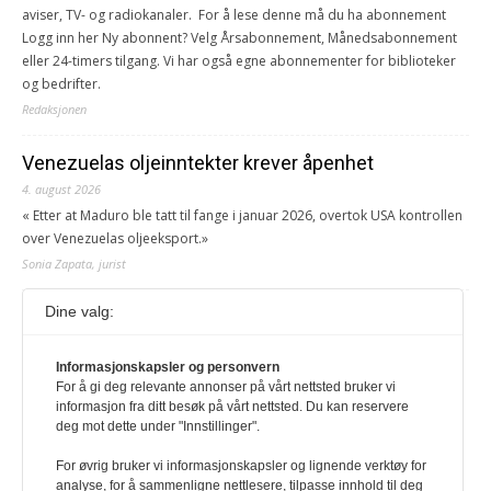
aviser, TV- og radiokanaler. For å lese denne må du ha abonnement
Logg inn her Ny abonnent? Velg Årsabonnement, Månedsabonnement
eller 24-timers tilgang. Vi har også egne abonnementer for biblioteker
og bedrifter.
Redaksjonen
Venezuelas oljeinntekter krever åpenhet
4. august 2026
« Etter at Maduro ble tatt til fange i januar 2026, overtok USA kontrollen
over Venezuelas oljeeksport.»
Sonia Zapata, jurist
Dine valg:
117,8 millioner er på flukt, en nedgang fra forrige
år
1. august 2026
Informasjonskapsler og personvern
For å gi deg relevante annonser på vårt nettsted bruker vi
Ville ha tilsvart verdens trettende største land i folketall. For å lese
informasjon fra ditt besøk på vårt nettsted. Du kan reservere
denne må du ha abonnement Logg inn her Ny abonnent? Velg
deg mot dette under "Innstillinger".
Årsabonnement, Månedsabonnement eller 24-timers tilgang. Vi har
også egne abonnementer for biblioteker og bedrifter.
For øvrig bruker vi informasjonskapsler og lignende verktøy for
analyse, for å sammenligne nettlesere, tilpasse innhold til deg
Redaksjonen