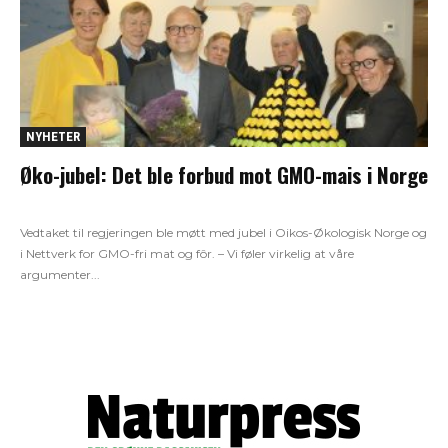
NYHETER
Øko-jubel: Det ble forbud mot GMO-mais i Norge
Vedtaket til regjeringen ble møtt med jubel i Oikos-Økologisk Norge og
i Nettverk for GMO-fri mat og fôr. – Vi føler virkelig at våre
argumenter...