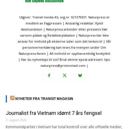
Utgiver: Transit media AS, org.nr. 921379331. Naturpress er
medlem av Fagpressen | Ansvarlig redaktør: Kjetil
Aasmundsson | Naturpress arbeider etter pressens Vær
varsom-plakat og Redaktørplakaten | Naturpress har ikke
ansvar for innhold på eksterne sider som det lenkes til | Vår
personvernerklæring kan leses fra menyen under Om
Naturpress-fanen | Alt innhold er opphavsrettslig beskyttet
| Har du nyhetstips til oss? Bruk denne epost-adressen: tips-
naturpress@protonmail.com |
NYHETER FRA TRANSIT MAGASIN
Journalist fra Vietnam idømt 7 års fengsel
5. august 2026
Kommunistpartiet i Vietnam har total kontroll over alle offisielle medier,