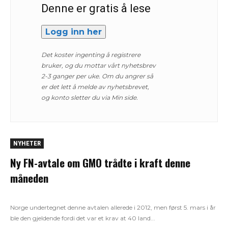
Denne er gratis å lese
Logg inn her
Det koster ingenting å registrere
bruker, og du mottar vårt nyhetsbrev
2-3 ganger per uke. Om du angrer så
er det lett å melde av nyhetsbrevet,
og konto sletter du via Min side.
NYHETER
Ny FN-avtale om GMO trådte i kraft denne
måneden
Norge undertegnet denne avtalen allerede i 2012, men først 5. mars i år
ble den gjeldende fordi det var et krav at 40 land...