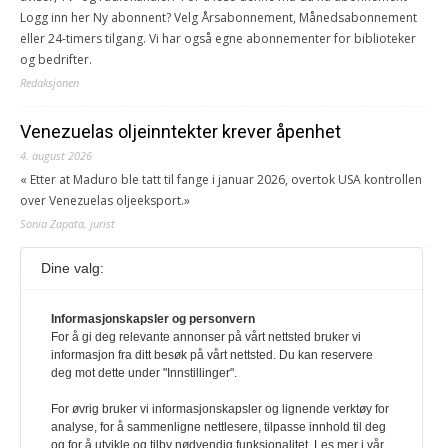
Logg inn her Ny abonnent? Velg Årsabonnement, Månedsabonnement
eller 24-timers tilgang. Vi har også egne abonnementer for biblioteker
og bedrifter.
Redaksjonen
Venezuelas oljeinntekter krever åpenhet
4. august 2026
« Etter at Maduro ble tatt til fange i januar 2026, overtok USA kontrollen
over Venezuelas oljeeksport.»
Sonia Zapata, jurist
Dine valg:
117,8 millioner er på flukt, en nedgang fra forrige
år
1. august 2026
Informasjonskapsler og personvern
For å gi deg relevante annonser på vårt nettsted bruker vi
Ville ha tilsvart verdens trettende største land i folketall. For å lese
informasjon fra ditt besøk på vårt nettsted. Du kan reservere
denne må du ha abonnement Logg inn her Ny abonnent? Velg
deg mot dette under "Innstillinger".
Årsabonnement, Månedsabonnement eller 24-timers tilgang. Vi har
også egne abonnementer for biblioteker og bedrifter.
For øvrig bruker vi informasjonskapsler og lignende verktøy for
analyse, for å sammenligne nettlesere, tilpasse innhold til deg
Redaksjonen
og for å utvikle og tilby nødvendig funksjonalitet. Les mer i vår