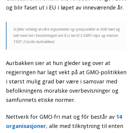
og blir faset ut i EU i løpet av inneværende år.
Vi føler virkelig at våre argumenter og synspunkter er blitt hørt og
tatt med inn i beslutningen om å si nei til 3 GMO raps og maisen
1507. (Cecilie Aurbakken)
Aurbakken sier at hun gleder seg over at
regjeringen har lagt vekt på at GMO-politikken
i størst mulig grad bør være i samsvar med
befolkningens moralske overbevisninger og
samfunnets etiske normer.
Nettverk for GMO-fri mat og fôr består av
14
organisasjoner
, alle med tilknytning til enten