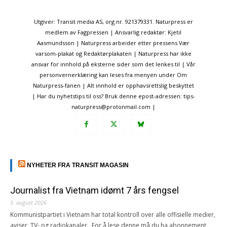
Utgiver: Transit media AS, org.nr. 921379331. Naturpress er
medlem av Fagpressen | Ansvarlig redaktør: Kjetil
Aasmundsson | Naturpress arbeider etter pressens Vær
varsom-plakat og Redaktørplakaten | Naturpress har ikke
ansvar for innhold på eksterne sider som det lenkes til | Vår
personvernerklæring kan leses fra menyen under Om
Naturpress-fanen | Alt innhold er opphavsrettslig beskyttet
| Har du nyhetstips til oss? Bruk denne epost-adressen: tips-
naturpress@protonmail.com |
NYHETER FRA TRANSIT MAGASIN
Journalist fra Vietnam idømt 7 års fengsel
5. august 2026
Kommunistpartiet i Vietnam har total kontroll over alle offisielle medier,
aviser, TV- og radiokanaler. For å lese denne må du ha abonnement