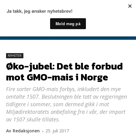
NYHETER
Øko-jubel: Det ble forbud
mot GMO-mais i Norge
Fire sorter GMO-mais forbys, inkludert den mye
omtalte 1507. Beslutningen ble tatt av regjeringen
tidligere i sommer, som dermed gikk i mot
Miljødirektoratets anbefaling fra i vår, der import
av 1507 skulle tillates.
Av
Redaksjonen
-
25. juli 2017