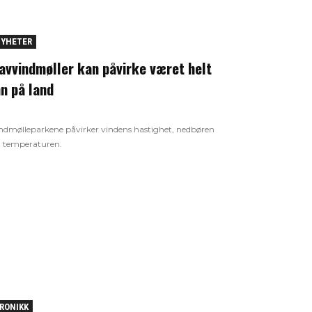
YHETER
avvindmøller kan påvirke været helt
nn på land
ndmølleparkene påvirker vindens hastighet, nedbøren
 temperaturen.
RONIKK