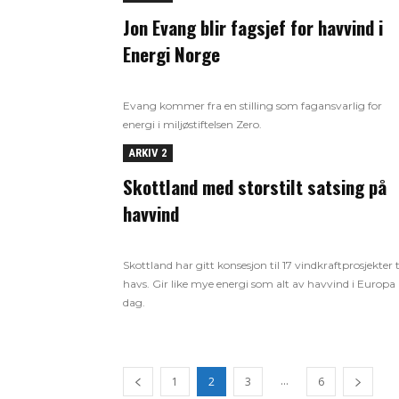
Jon Evang blir fagsjef for havvind i
Energi Norge
Evang kommer fra en stilling som fagansvarlig for
energi i miljøstiftelsen Zero.
ARKIV 2
Skottland med storstilt satsing på
havvind
Skottland har gitt konsesjon til 17 vindkraftprosjekter t
havs. Gir like mye energi som alt av havvind i Europa 
dag.
...
1
2
3
6