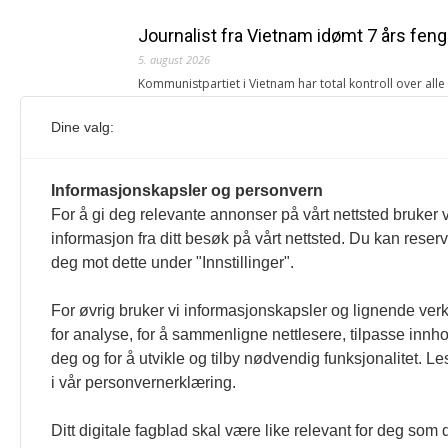
Journalist fra Vietnam idømt 7 års feng
5. august 2026
Kommunistpartiet i Vietnam har total kontroll over all
Årsabonnement, Månedsabonnement eller 24-timers tilg
Dine valg:
Redaksjonen
Venezuelas oljeinntekter krever åpenh
Informasjonskapsler og personvern
4. august 2026
For å gi deg relevante annonser på vårt nettsted bruker v
« Etter at Maduro ble tatt til fange i januar 2026, over
informasjon fra ditt besøk på vårt nettsted. Du kan reser
Sonia Zapata, jurist
deg mot dette under "Innstillinger".
117,8 millioner er på flukt, en nedgang f
For øvrig bruker vi informasjonskapsler og lignende ver
1. august 2026
for analyse, for å sammenligne nettlesere, tilpasse innhol
Ville ha tilsvart verdens trettende største land i fo
deg og for å utvikle og tilby nødvendig funksjonalitet. L
tilgang. Vi har også egne abonnementer for biblioteker
i vår personvernerklæring.
Redaksjonen
Ditt digitale fagblad skal være like relevant for deg som 