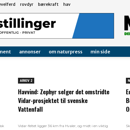
evelferd
rovdyr
bærekraft
hav
ment
annonser
om naturpress
min side
ARKIV 2
N
Havvind: Zephyr selger det omstridte
E
Vidar-prosjektet til svenske
B
Vattenfall
O
isk
Vidar-feltet ligger 36 km fra Hvaler, og midt i en viktig
Sk