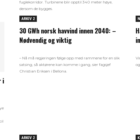
fuglekorridor. Turbinene blir opptil 340 meter høye,
dersom de bygges.
ARKIV 2
N
30 GWh norsk havvind innen 2040: –
H
Nødvendig og viktig
i
– Nå må regjeringen følge opp med rammene for en slik
Vi
satsing, så aktørene kan komme i gang, sier fagsjef
og
Christian Eriksen i Bellona.
 i
nye
il
ARKIV 2
K