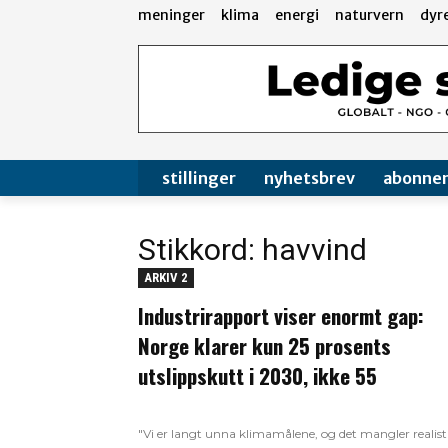
meninger
klima
energi
naturvern
dyr
stillinger
nyhetsbrev
abonne
Stikkord: havvind
ARKIV 2
Industrirapport viser enormt gap:
Norge klarer kun 25 prosents
utslippskutt i 2030, ikke 55
"Vi er langt unna klimamålene, og det mangler realist