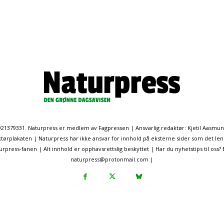
. 921379331. Naturpress er medlem av Fagpressen | Ansvarlig redaktør: Kjetil Aasmu
ørplakaten | Naturpress har ikke ansvar for innhold på eksterne sider som det len
ress-fanen | Alt innhold er opphavsrettslig beskyttet | Har du nyhetstips til oss?
naturpress@protonmail.com |