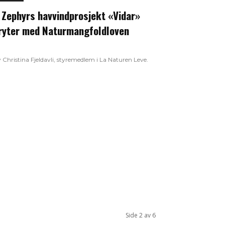
 Zephyrs havvindprosjekt «Vidar»
ryter med Naturmangfoldloven
 Christina Fjeldavli, styremedlem i La Naturen Leve.
Side 2 av 6