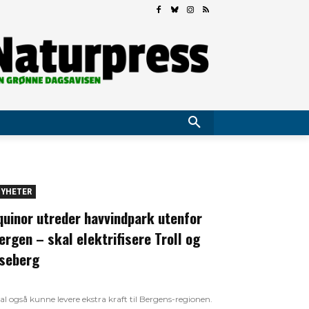
YHETER
quinor utreder havvindpark utenfor
ergen – skal elektrifisere Troll og
seberg
al også kunne levere ekstra kraft til Bergens-regionen.