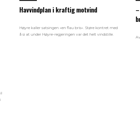
Havvindplan i kraftig motvind
–
b
Høyre kaller satsingen «en flau bris». Støre kontret med
å si at under Høyre-regjeringen var det helt vindstille.
Av
il
i