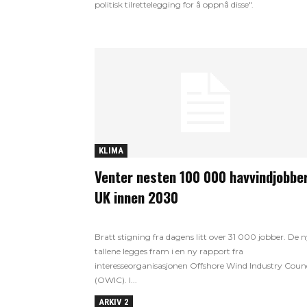
politisk tilrettelegging for å oppnå disse".
KLIMA
Venter nesten 100 000 havvindjobber
UK innen 2030
Bratt stigning fra dagens litt over 31 000 jobber. De 
tallene legges fram i en ny rapport fra
interesseorganisasjonen Offshore Wind Industry Counc
(OWIC). I...
ARKIV 2