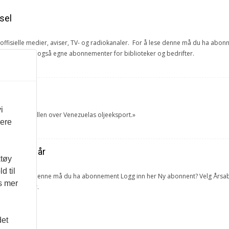
sel
e offisielle medier, aviser, TV- og radiokanaler. For å lese denne må du ha ab
ang. Vi har også egne abonnementer for biblioteker og bedrifter.
et
i
tok USA kontrollen over Venezuelas oljeeksport.»
vere
ra forrige år
ktøy
d til
lketall. For å lese denne må du ha abonnement Logg inn her Ny abonnent? Velg 
es mer
 og bedrifter.
det