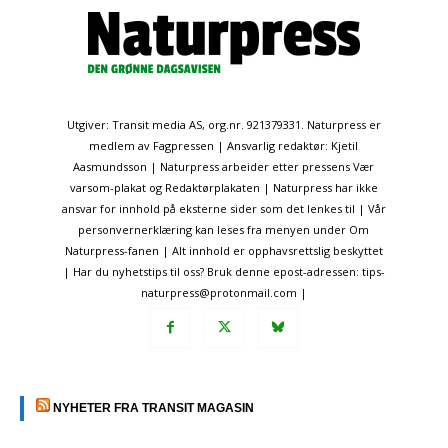
Utgiver: Transit media AS, org.nr. 921379331. Naturpress er
medlem av Fagpressen | Ansvarlig redaktør: Kjetil
Aasmundsson | Naturpress arbeider etter pressens Vær
varsom-plakat og Redaktørplakaten | Naturpress har ikke
ansvar for innhold på eksterne sider som det lenkes til | Vår
personvernerklæring kan leses fra menyen under Om
Naturpress-fanen | Alt innhold er opphavsrettslig beskyttet
| Har du nyhetstips til oss? Bruk denne epost-adressen: tips-
naturpress@protonmail.com |
NYHETER FRA TRANSIT MAGASIN