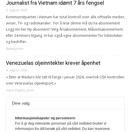
Journalist fra Vietnam idømt 7 års fengsel
5. august 2026
Kommunistpartiet i Vietnam har total kontroll over alle offisielle medier,
aviser, TV- og radiokanaler. For å lese denne må du ha abonnement
Logg inn her Ny abonnent? Velg Årsabonnement, Månedsabonnement
eller 24-timers tilgang. Vi har også egne abonnementer for biblioteker
og bedrifter.
Redaksjonen
Venezuelas oljeinntekter krever åpenhet
4. august 2026
« Etter at Maduro ble tatt til fange i januar 2026, overtok USA kontrollen
over Venezuelas oljeeksport.»
Sonia Zapata, jurist
Dine valg:
117,8 millioner er på flukt, en nedgang fra forrige
år
1. august 2026
Informasjonskapsler og personvern
For å gi deg relevante annonser på vårt nettsted bruker vi
Ville ha tilsvart verdens trettende største land i folketall. For å lese
informasjon fra ditt besøk på vårt nettsted. Du kan reservere
denne må du ha abonnement Logg inn her Ny abonnent? Velg