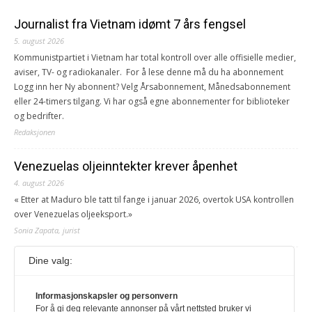
Journalist fra Vietnam idømt 7 års fengsel
5. august 2026
Kommunistpartiet i Vietnam har total kontroll over alle offisielle medier,
aviser, TV- og radiokanaler. For å lese denne må du ha abonnement
Logg inn her Ny abonnent? Velg Årsabonnement, Månedsabonnement
eller 24-timers tilgang. Vi har også egne abonnementer for biblioteker
og bedrifter.
Redaksjonen
Venezuelas oljeinntekter krever åpenhet
4. august 2026
« Etter at Maduro ble tatt til fange i januar 2026, overtok USA kontrollen
over Venezuelas oljeeksport.»
Sonia Zapata, jurist
Dine valg:
117,8 millioner er på flukt, en nedgang fra forrige
år
1. august 2026
Informasjonskapsler og personvern
For å gi deg relevante annonser på vårt nettsted bruker vi