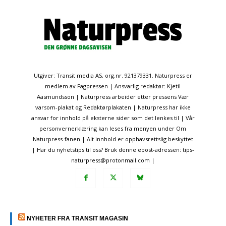
Utgiver: Transit media AS, org.nr. 921379331. Naturpress er
medlem av Fagpressen | Ansvarlig redaktør: Kjetil
Aasmundsson | Naturpress arbeider etter pressens Vær
varsom-plakat og Redaktørplakaten | Naturpress har ikke
ansvar for innhold på eksterne sider som det lenkes til | Vår
personvernerklæring kan leses fra menyen under Om
Naturpress-fanen | Alt innhold er opphavsrettslig beskyttet
| Har du nyhetstips til oss? Bruk denne epost-adressen: tips-
naturpress@protonmail.com |
NYHETER FRA TRANSIT MAGASIN