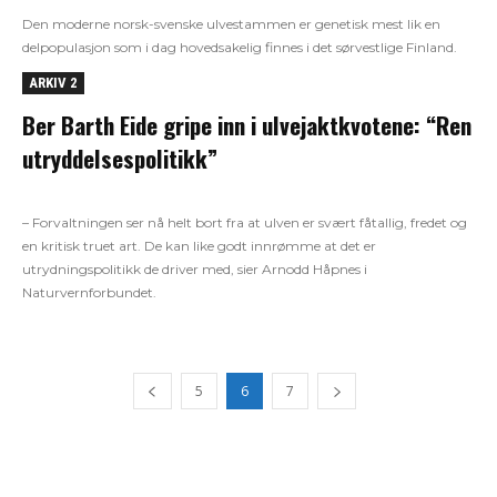
Den moderne norsk-svenske ulvestammen er genetisk mest lik en
delpopulasjon som i dag hovedsakelig finnes i det sørvestlige Finland.
ARKIV 2
Ber Barth Eide gripe inn i ulvejaktkvotene: “Ren
utryddelsespolitikk”
– Forvaltningen ser nå helt bort fra at ulven er svært fåtallig, fredet og
en kritisk truet art. De kan like godt innrømme at det er
utrydningspolitikk de driver med, sier Arnodd Håpnes i
Naturvernforbundet.
5
6
7