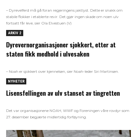
– Dyrevelferd må gå foran regjeringens jaktlyst. Dette er snakk om
stabile flokker i etablerte revir. Det gjør ingen skade om noen ulv
fortsatt får leve, sier Ola Elvestuen (V)
ARKIV 2
Dyrevernorganisasjoner sjokkert, etter at
staten fikk medhold i ulvesaken
– Noah er sjokkert over kjennelsen, sier Noah-leder Siri Martinsen.
NYHETER
Lisensfellingen av ulv stanset av tingretten
Det var organisasjonene NOAH, WWF og Foreningen våre rovdyr som
27. desember begjærte midlertidig forføyning.