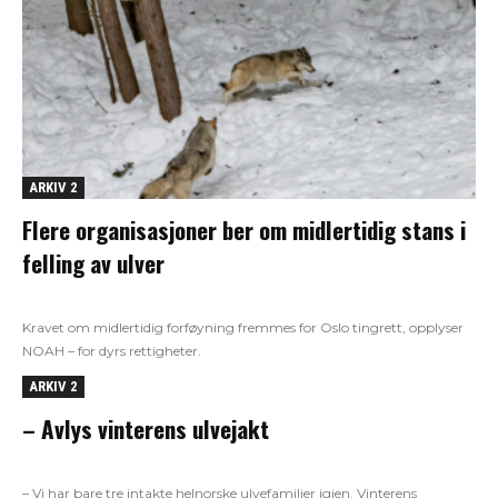
ARKIV 2
Flere organisasjoner ber om midlertidig stans i
felling av ulver
Kravet om midlertidig forføyning fremmes for Oslo tingrett, opplyser
NOAH – for dyrs rettigheter.
ARKIV 2
– Avlys vinterens ulvejakt
– Vi har bare tre intakte helnorske ulvefamilier igjen. Vinterens