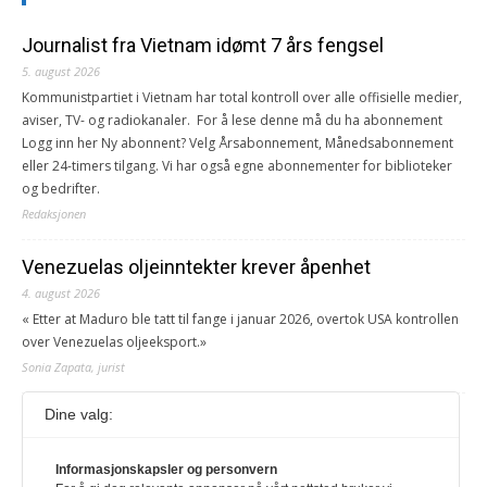
Journalist fra Vietnam idømt 7 års fengsel
5. august 2026
Kommunistpartiet i Vietnam har total kontroll over alle offisielle medier,
aviser, TV- og radiokanaler. For å lese denne må du ha abonnement
Logg inn her Ny abonnent? Velg Årsabonnement, Månedsabonnement
eller 24-timers tilgang. Vi har også egne abonnementer for biblioteker
og bedrifter.
Redaksjonen
Venezuelas oljeinntekter krever åpenhet
4. august 2026
« Etter at Maduro ble tatt til fange i januar 2026, overtok USA kontrollen
over Venezuelas oljeeksport.»
Sonia Zapata, jurist
Dine valg:
117,8 millioner er på flukt, en nedgang fra forrige
år
1. august 2026
Informasjonskapsler og personvern