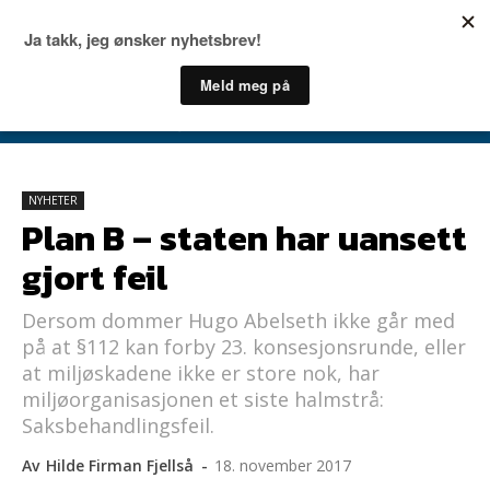
NYHETER
Plan B – staten har uansett
gjort feil
Dersom dommer Hugo Abelseth ikke går med
på at §112 kan forby 23. konsesjonsrunde, eller
at miljøskadene ikke er store nok, har
miljøorganisasjonen et siste halmstrå:
Saksbehandlingsfeil.
Av
Hilde Firman Fjellså
-
18. november 2017