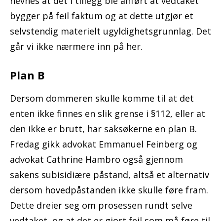
nevnes at det i tillegg ble anført at vedtaket
bygger på feil faktum og at dette utgjør et
selvstendig materielt ugyldighetsgrunnlag. Det
går vi ikke nærmere inn på her.
Plan B
Dersom dommeren skulle komme til at det
enten ikke finnes en slik grense i §112, eller at
den ikke er brutt, har saksøkerne en plan B.
Fredag gikk advokat Emmanuel Feinberg og
advokat Cathrine Hambro også gjennom
sakens subisidiære påstand, altså et alternativ
dersom hovedpåstanden ikke skulle føre fram.
Dette dreier seg om prosessen rundt selve
vedtaket, og at det er gjort feil som må føre til