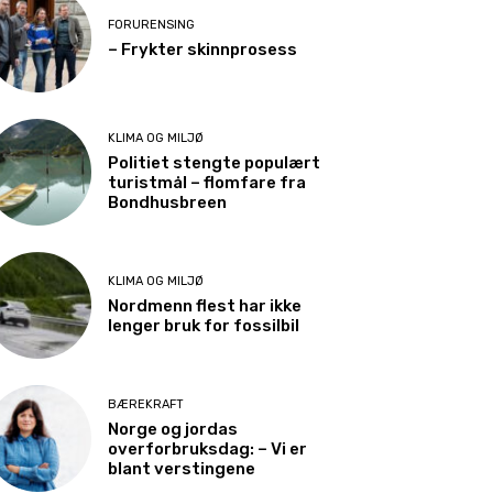
FORURENSING
– Frykter skinnprosess
KLIMA OG MILJØ
Politiet stengte populært
turistmål – flomfare fra
Bondhusbreen
KLIMA OG MILJØ
Nordmenn flest har ikke
lenger bruk for fossilbil
BÆREKRAFT
Norge og jordas
overforbruksdag: – Vi er
blant verstingene