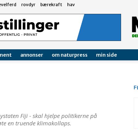
evelferd
rovdyr
bærekraft
hav
ment
annonser
om naturpress
min side
F
staten Fiji - skal hjelpe politikerne på
møte en truende klimakollaps.