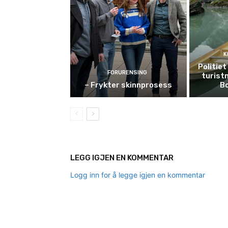
K
Politie
FORURENSING
turist
– Frykter skinnprosess
B
LEGG IGJEN EN KOMMENTAR
Logg inn for å legge igjen en kommentar