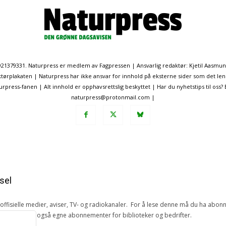
. 921379331. Naturpress er medlem av Fagpressen | Ansvarlig redaktør: Kjetil Aasmu
ørplakaten | Naturpress har ikke ansvar for innhold på eksterne sider som det len
ress-fanen | Alt innhold er opphavsrettslig beskyttet | Har du nyhetstips til oss?
naturpress@protonmail.com |
sel
e offisielle medier, aviser, TV- og radiokanaler. For å lese denne må du ha ab
ang. Vi har også egne abonnementer for biblioteker og bedrifter.