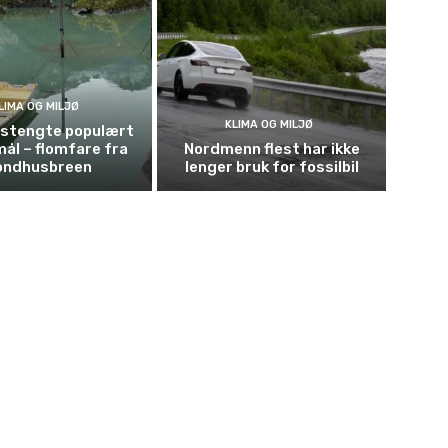
LIMA OG MILJØ
KLIMA OG MILJØ
t stengte populært
mål – flomfare fra
Nordmenn flest har ikke
ondhusbreen
lenger bruk for fossilbil