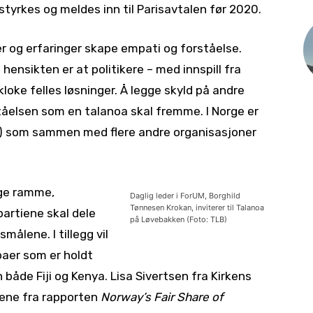
tyrkes og meldes inn til Parisavtalen før 2020.
er og erfaringer skape empati og forståelse.
hensikten er at politikere – med innspill fra
kloke felles løsninger. Å legge skyld på andre
ståelsen som en talanoa skal fremme. I Norge er
 som sammen med flere andre organisasjoner
lige ramme,
Daglig leder i ForUM, Borghild
Tønnesen Krokan, inviterer til Talanoa
partiene skal dele
på Løvebakken (Foto: TLB)
målene. I tillegg vil
oaer som er holdt
n både Fiji og Kenya. Lisa Sivertsen fra Kirkens
ene fra rapporten
Norway’s Fair Share of