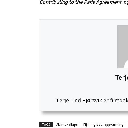
Contributing to the Paris Agreement,
o
Terj
Terje Lind Bjørsvik er filmdo
TAGS
#klimakollaps
Fiji
global oppvarming