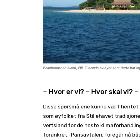
Beachcomber Island, Fiji. Tusenvis av øyer som dette har inge
– Hvor er vi? – Hvor skal vi? 
Disse spørsmålene kunne vært hentet f
som øyfolket fra Stillehavet tradisjonelt
vertsland for de neste klimaforhandlin
forankret i Parisavtalen, foregår nå både