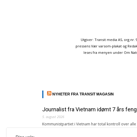
Utgiver: Transit media AS, org.nr
pressens Vær varsom-plakat og Redakt
leses fra menyen under Om Naturp
NYHETER FRA TRANSIT MAGASIN
Journalist fra Vietnam idømt 7 års feng
5. august 2026
Kommunistpartiet i Vietnam har total kontroll over all
Årsabonnement, Månedsabonnement eller 24-timers tilg