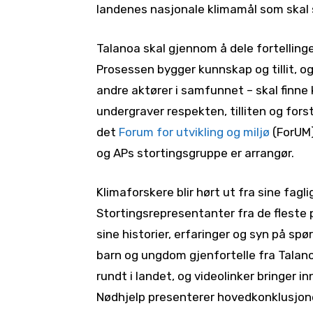
landenes nasjonale klimamål som skal s
Talanoa skal gjennom å dele fortelling
Prosessen bygger kunnskap og tillit, og 
andre aktører i samfunnet – skal finne 
undergraver respekten, tilliten og for
det
Forum for utvikling og miljø
(ForUM)
og APs stortingsgruppe er arrangør.
Klimaforskere blir hørt ut fra sine fag
Stortingsrepresentanter fra de fleste 
sine historier, erfaringer og syn på spørs
barn og ungdom gjenfortelle fra Talan
rundt i landet, og videolinker bringer in
Nødhjelp presenterer hovedkonklusjon