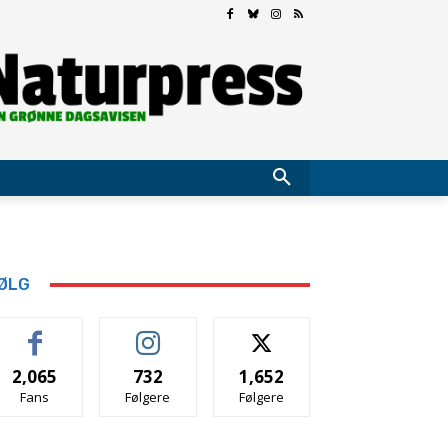
ØLG
2,065
732
1,652
Fans
Følgere
Følgere