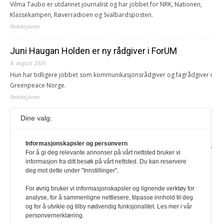
Vilma Taubo er utdannet journalist og har jobbet for NRK, Nationen,
Klassekampen, Røverradioen og Svalbardsposten.
Redaksjonen
Juni Haugan Holden er ny rådgiver i ForUM
8. august 2026
Hun har tidligere jobbet som kommunikasjonsrådgiver og fagrådgiver i
Greenpeace Norge.
Redaksjonen
Dine valg:
Journalist fra Vietnam idømt 7 års fengsel
5. august 2026
Informasjonskapsler og personvern
Kommunistpartiet i Vietnam har total kontroll over alle offisielle medier,
For å gi deg relevante annonser på vårt nettsted bruker vi
aviser, TV- og radiokanaler. For å lese denne må du ha abonnement
informasjon fra ditt besøk på vårt nettsted. Du kan reservere
Logg inn her Ny abonnent? Velg Årsabonnement, Månedsabonnement
deg mot dette under "Innstillinger".
eller 24-timers tilgang. Vi har også egne abonnementer for biblioteker
og bedrifter.
For øvrig bruker vi informasjonskapsler og lignende verktøy for
analyse, for å sammenligne nettlesere, tilpasse innhold til deg
Redaksjonen
og for å utvikle og tilby nødvendig funksjonalitet. Les mer i vår
personvernerklæring.