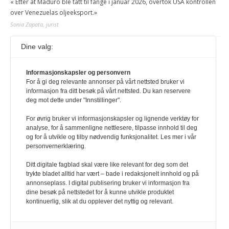
« Etter at Maduro ble tatt til fange i januar 2026, overtok USA kontrollen
over Venezuelas oljeeksport.»
Sonia Zapata, jurist
Dine valg:
117,8 millioner er på flukt, en nedgang fra forrige
år
1. august 2026
Informasjonskapsler og personvern
For å gi deg relevante annonser på vårt nettsted bruker vi
Ville ha tilsvart verdens trettende største land i folketall. For å lese
informasjon fra ditt besøk på vårt nettsted. Du kan reservere
denne må du ha abonnement Logg inn her Ny abonnent? Velg
deg mot dette under "Innstillinger".
Årsabonnement, Månedsabonnement eller 24-timers tilgang. Vi har
også egne abonnementer for biblioteker og bedrifter.
For øvrig bruker vi informasjonskapsler og lignende verktøy for
analyse, for å sammenligne nettlesere, tilpasse innhold til deg
Redaksjonen
og for å utvikle og tilby nødvendig funksjonalitet. Les mer i vår
personvernerklæring.
Ditt digitale fagblad skal være like relevant for deg som det
trykte bladet alltid har vært – bade i redaksjonelt innhold og på
annonseplass. I digital publisering bruker vi informasjon fra
dine besøk på nettstedet for å kunne utvikle produktet
kontinuerlig, slik at du opplever det nyttig og relevant.