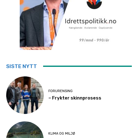
SISTE NYTT
FORURENSING
– Frykter skinnprosess
KLIMA OG MILJØ