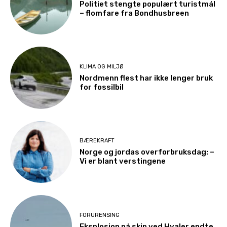
Politiet stengte populært turistmål
– flomfare fra Bondhusbreen
KLIMA OG MILJØ
Nordmenn flest har ikke lenger bruk
for fossilbil
BÆREKRAFT
Norge og jordas overforbruksdag: –
Vi er blant verstingene
FORURENSING
Eksplosjon på skip ved Hvaler endte