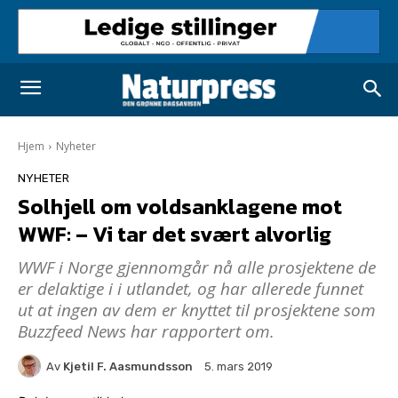
Hjem
Nyheter
NYHETER
Solhjell om voldsanklagene mot
WWF: – Vi tar det svært alvorlig
WWF i Norge gjennomgår nå alle prosjektene de
er delaktige i i utlandet, og har allerede funnet
ut at ingen av dem er knyttet til prosjektene som
Buzzfeed News har rapportert om.
Av
Kjetil F. Aasmundsson
5. mars 2019