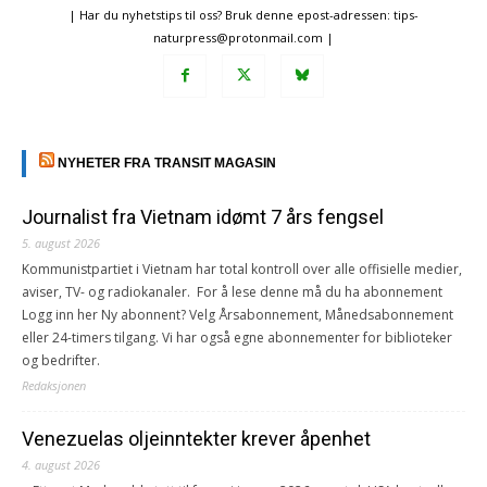
| Har du nyhetstips til oss? Bruk denne epost-adressen: tips-
naturpress@protonmail.com |
NYHETER FRA TRANSIT MAGASIN
Journalist fra Vietnam idømt 7 års fengsel
5. august 2026
Kommunistpartiet i Vietnam har total kontroll over alle offisielle medier,
aviser, TV- og radiokanaler. For å lese denne må du ha abonnement
Logg inn her Ny abonnent? Velg Årsabonnement, Månedsabonnement
eller 24-timers tilgang. Vi har også egne abonnementer for biblioteker
og bedrifter.
Redaksjonen
Venezuelas oljeinntekter krever åpenhet
4. august 2026