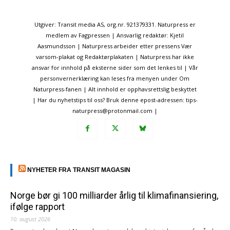
Utgiver: Transit media AS, org.nr. 921379331. Naturpress er
medlem av Fagpressen | Ansvarlig redaktør: Kjetil
Aasmundsson | Naturpress arbeider etter pressens Vær
varsom-plakat og Redaktørplakaten | Naturpress har ikke
ansvar for innhold på eksterne sider som det lenkes til | Vår
personvernerklæring kan leses fra menyen under Om
Naturpress-fanen | Alt innhold er opphavsrettslig beskyttet
| Har du nyhetstips til oss? Bruk denne epost-adressen: tips-
naturpress@protonmail.com |
NYHETER FRA TRANSIT MAGASIN
Norge bør gi 100 milliarder årlig til klimafinansiering,
ifølge rapport
10. august 2026