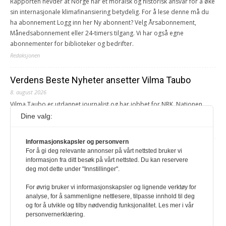
Rapporten hevder at Norge har et moralsk og historisk ansvar for å øke
sin internasjonale klimafinansiering betydelig. For å lese denne må du
ha abonnement Logg inn her Ny abonnent? Velg Årsabonnement,
Månedsabonnement eller 24-timers tilgang. Vi har også egne
abonnementer for biblioteker og bedrifter.
Redaksjonen
Verdens Beste Nyheter ansetter Vilma Taubo
8. august 2026
Vilma Taubo er utdannet journalist og har jobbet for NRK, Nationen,
Klassekampen, Røverradioen og Svalbardsposten.
Dine valg:
Redaksjonen
Informasjonskapsler og personvern
Juni Haugan Holden er ny rådgiver i ForUM
For å gi deg relevante annonser på vårt nettsted bruker vi
informasjon fra ditt besøk på vårt nettsted. Du kan reservere
8. august 2026
deg mot dette under "Innstillinger".
Hun har tidligere jobbet som kommunikasjonsrådgiver og fagrådgiver i
Greenpeace Norge.
For øvrig bruker vi informasjonskapsler og lignende verktøy for
analyse, for å sammenligne nettlesere, tilpasse innhold til deg
Redaksjonen
og for å utvikle og tilby nødvendig funksjonalitet. Les mer i vår
personvernerklæring.