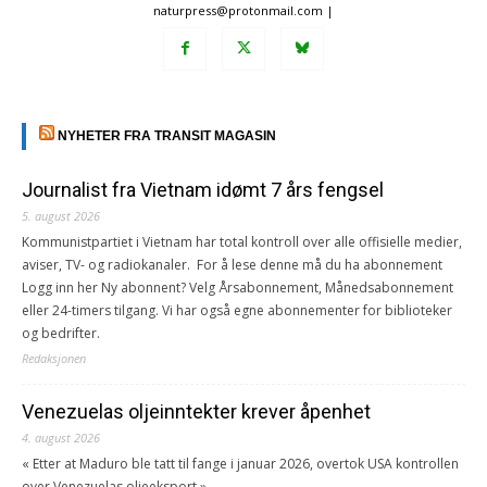
naturpress@protonmail.com |
NYHETER FRA TRANSIT MAGASIN
Journalist fra Vietnam idømt 7 års fengsel
5. august 2026
Kommunistpartiet i Vietnam har total kontroll over alle offisielle medier,
aviser, TV- og radiokanaler. For å lese denne må du ha abonnement
Logg inn her Ny abonnent? Velg Årsabonnement, Månedsabonnement
eller 24-timers tilgang. Vi har også egne abonnementer for biblioteker
og bedrifter.
Redaksjonen
Venezuelas oljeinntekter krever åpenhet
4. august 2026
« Etter at Maduro ble tatt til fange i januar 2026, overtok USA kontrollen
over Venezuelas oljeeksport.»