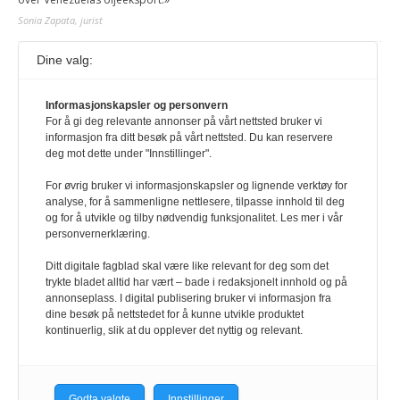
Sonia Zapata, jurist
Dine valg:
117,8 millioner er på flukt, en nedgang fra forrige
år
1. august 2026
Informasjonskapsler og personvern
For å gi deg relevante annonser på vårt nettsted bruker vi
Ville ha tilsvart verdens trettende største land i folketall. For å lese
informasjon fra ditt besøk på vårt nettsted. Du kan reservere
denne må du ha abonnement Logg inn her Ny abonnent? Velg
deg mot dette under "Innstillinger".
Årsabonnement, Månedsabonnement eller 24-timers tilgang. Vi har
også egne abonnementer for biblioteker og bedrifter.
For øvrig bruker vi informasjonskapsler og lignende verktøy for
analyse, for å sammenligne nettlesere, tilpasse innhold til deg
Redaksjonen
og for å utvikle og tilby nødvendig funksjonalitet. Les mer i vår
personvernerklæring.
Ditt digitale fagblad skal være like relevant for deg som det
trykte bladet alltid har vært – bade i redaksjonelt innhold og på
annonseplass. I digital publisering bruker vi informasjon fra
dine besøk på nettstedet for å kunne utvikle produktet
kontinuerlig, slik at du opplever det nyttig og relevant.
Godta valgte
Innstillinger