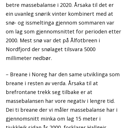
betre massebalanse i 2020. Årsaka til det er
ein uvanleg snørik vinter kombinert med at
snø- og issmeltinga gjennom sommaren var
om lag som gjennomsnittet for perioden etter
2000. Mest snø var det på Ålfotbreen i
Nordfjord der snølaget tilsvara 5000
millimeter nedbør.
– Breane i Noreg har den same utviklinga som
breane i resten av verda. Årsaka til at
brefrontane trekk seg tilbake er at
massebalansen har vore negativ i lengre tid.
Dei ti breane der vi måler massebalanse har i
gjennomsnitt minka om lag 15 meter i
tjukkleik sidan år 2000, forklarer Hallgeir