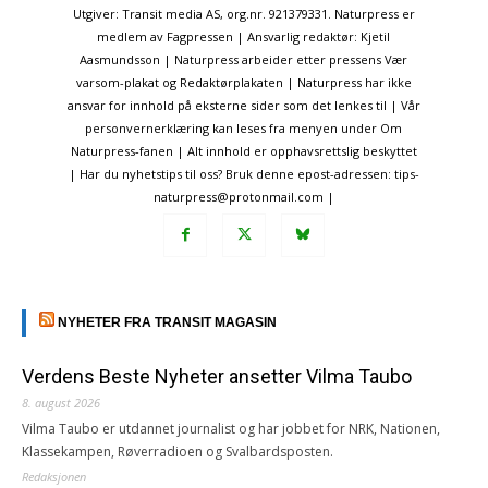
Utgiver: Transit media AS, org.nr. 921379331. Naturpress er
medlem av Fagpressen | Ansvarlig redaktør: Kjetil
Aasmundsson | Naturpress arbeider etter pressens Vær
varsom-plakat og Redaktørplakaten | Naturpress har ikke
ansvar for innhold på eksterne sider som det lenkes til | Vår
personvernerklæring kan leses fra menyen under Om
Naturpress-fanen | Alt innhold er opphavsrettslig beskyttet
| Har du nyhetstips til oss? Bruk denne epost-adressen: tips-
naturpress@protonmail.com |
NYHETER FRA TRANSIT MAGASIN
Verdens Beste Nyheter ansetter Vilma Taubo
8. august 2026
Vilma Taubo er utdannet journalist og har jobbet for NRK, Nationen,
Klassekampen, Røverradioen og Svalbardsposten.
Redaksjonen