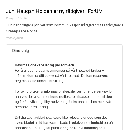
Juni Haugan Holden er ny rådgiver i ForUM
8. august 2026
Hun har tidligere jobbet som kommunikasjonsrådgiver og fagrådgiver i
Greenpeace Norge.
Redaksjonen
Dine valg:
Journalist fra Vietnam idømt 7 års fengsel
5. august 2026
Informasjonskapsler og personvern
Kommunistpartiet i Vietnam har total kontroll over alle offisielle medier,
For å gi deg relevante annonser på vårt nettsted bruker vi
aviser, TV- og radiokanaler. For å lese denne må du ha abonnement
informasjon fra ditt besøk på vårt nettsted. Du kan reservere
Logg inn her Ny abonnent? Velg Årsabonnement, Månedsabonnement
deg mot dette under "Innstillinger".
eller 24-timers tilgang. Vi har også egne abonnementer for biblioteker
og bedrifter.
For øvrig bruker vi informasjonskapsler og lignende verktøy for
analyse, for å sammenligne nettlesere, tilpasse innhold til deg
Redaksjonen
og for å utvikle og tilby nødvendig funksjonalitet. Les mer i vår
personvernerklæring.
Ditt digitale fagblad skal være like relevant for deg som det
trykte bladet alltid har vært – bade i redaksjonelt innhold og på
annonseplass. I digital publisering bruker vi informasjon fra