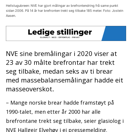
Hellstugubreen: NVE har gjort målingar av brefrontendring frå same punkt
sidan 2006. På 14 år har brefronten trekt seg tilbake 185 meter. Foto: Jostein
Aasen.
NVE sine bremålingar i 2020 viser at
23 av 30 målte brefrontar har trekt
seg tilbake, medan seks av ti brear
med massebalansemålingar hadde eit
masseoverskot.
– Mange norske brear hadde framstøyt på
1990-talet, men etter år 2000 har alle
brefrontane trekt seg tilbake, seier glasiolog i
NVE Hallgeir Elvehøy i ei pressemelding.