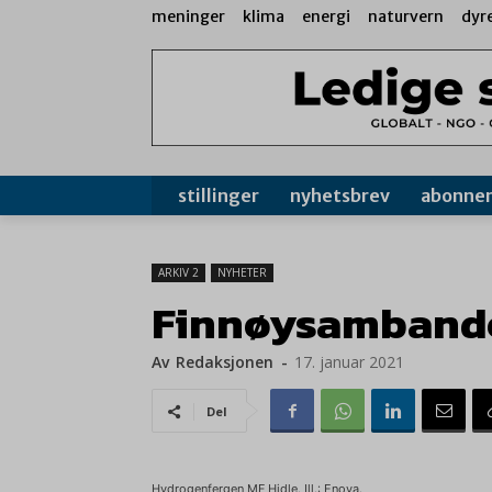
meninger
klima
energi
naturvern
dyr
stillinger
nyhetsbrev
abonne
ARKIV 2
NYHETER
Finnøysambandet
Av
Redaksjonen
-
17. januar 2021
Del
Hydrogenfergen MF Hidle. Ill.: Enova.