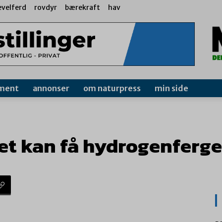
evelferd
rovdyr
bærekraft
hav
ment
annonser
om naturpress
min side
 kan få hydrogenferge 