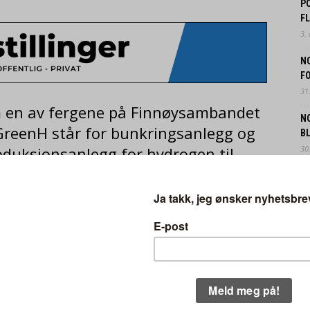
P
F
3.
N
FO
31.
m en av fergene på Finnøysambandet
N
 GreenH står for bunkringsanlegg og
B
oduksjonsanlegg for hydrogen til
30.
EK
IN
ant av 38 millioner kroner. Etter planen vil
29.
av første kvartal 2022. Den endelige
O
d gjenstår.
F
28.
ioriterte innsatsområder for regjeringen.