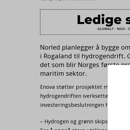
Norled planlegger å bygge o
i Rogaland til hydrogendrift.
det som blir Norges første pr
maritim sektor.
Enova støtter prosjektet med i overk
hydrogendriften iverksettes i løpet 
investeringsbeslutningen hos Norle
– Hydrogen og grønn skipsfart er pr