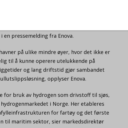
ner i skipsfarten fremover er det nødvendig
vstoff. Hydrogen er et av svarene på hvordan
Norled og GreenH sitt prosjekt gir økt
ng og bruk av hydrogen i ferger, sier klima-
 i en pressemelding fra Enova.
vner på ulike mindre øyer, hvor det ikke er
gelig til å kunne operere utelukkende på
iggetider og lang driftstid gjør sambandet
ullutslippsløsning, opplyser Enova.
le for bruk av hydrogen som drivstoff til sjøs,
 av hydrogenmarkedet i Norge. Her etableres
ylleinfrastrukturen for fartøy og det første
n til maritim sektor, sier markedsdirektør