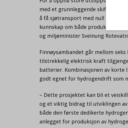
For å oppnå store utslippsreduksjo
med et grunnleggende skifte av dri
å få sjøtransport med null utslipp. 
kunnskap om både produksjon, lagri
og miljøminister Sveinung Rotevatn
Finnøysambandet går mellom seks ha
tilstrekkelig elektrisk kraft tilgjen
batterier. Kombinasjonen av korte l
godt egnet for hydrogendrift som n
– Dette prosjektet kan bli et veiskil
og et viktig bidrag til utviklingen
både den første dedikerte hydrogenf
anlegget for produksjon av hydroge