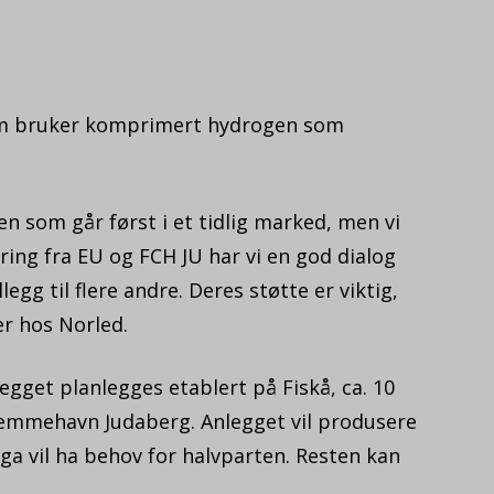
som bruker komprimert hydrogen som
en som går først i et tidlig marked, men vi
siering fra EU og FCH JU har vi en god dialog
egg til flere andre. Deres støtte er viktig,
er hos Norled.
gget planlegges etablert på Fiskå, ca. 10
jemmehavn Judaberg. Anlegget vil produsere
ga vil ha behov for halvparten. Resten kan