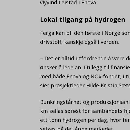
Øyvind Leistad i Enova.
Lokal tilgang på hydrogen
Ferga kan bli den første i Norge 
drivstoff, kanskje også i verden.
– Det er alltid utfordrende å være d
ønsker å lede an. I tillegg til finan
med både Enova og NOx-fondet, i till
sier prosjektleder Hilde-Kristin Sæt
Bunkringstårnet og produksjonsanle
km seilas sørøst for sambandets h
ett tonn hydrogen per dag, hvor fer
selges på det åpne markedet.