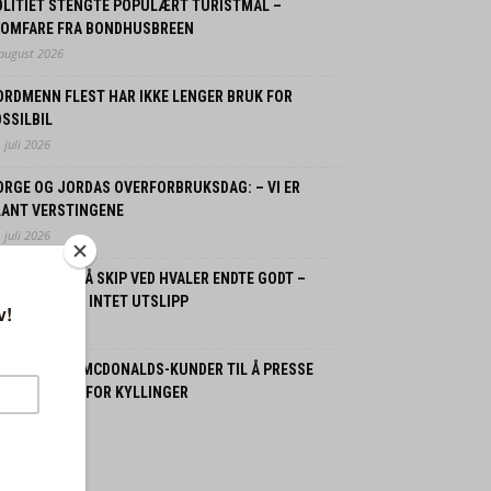
OLITIET STENGTE POPULÆRT TURISTMÅL –
LOMFARE FRA BONDHUSBREEN
 august 2026
ORDMENN FLEST HAR IKKE LENGER BRUK FOR
SSILBIL
 juli 2026
ORGE OG JORDAS OVERFORBRUKSDAG: – VI ER
LANT VERSTINGENE
 juli 2026
SPLOSJON PÅ SKIP VED HVALER ENDTE GODT –
GEN SKADDE, INTET UTSLIPP
 juli 2026
PPMUNTRER MCDONALDS-KUNDER TIL Å PRESSE
RAM VELFERD FOR KYLLINGER
 juli 2026