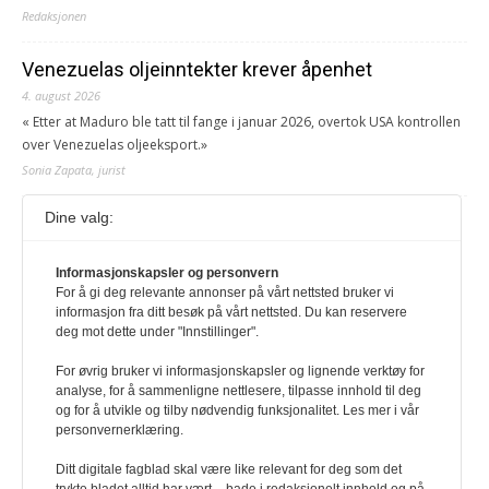
Redaksjonen
Venezuelas oljeinntekter krever åpenhet
4. august 2026
« Etter at Maduro ble tatt til fange i januar 2026, overtok USA kontrollen
over Venezuelas oljeeksport.»
Sonia Zapata, jurist
Dine valg:
117,8 millioner er på flukt, en nedgang fra forrige
år
Informasjonskapsler og personvern
1. august 2026
For å gi deg relevante annonser på vårt nettsted bruker vi
Ville ha tilsvart verdens trettende største land i folketall. For å lese
informasjon fra ditt besøk på vårt nettsted. Du kan reservere
denne må du ha abonnement Logg inn her Ny abonnent? Velg
deg mot dette under "Innstillinger".
Årsabonnement, Månedsabonnement eller 24-timers tilgang. Vi har
også egne abonnementer for biblioteker og bedrifter.
For øvrig bruker vi informasjonskapsler og lignende verktøy for
analyse, for å sammenligne nettlesere, tilpasse innhold til deg
Redaksjonen
og for å utvikle og tilby nødvendig funksjonalitet. Les mer i vår
personvernerklæring.
Ditt digitale fagblad skal være like relevant for deg som det