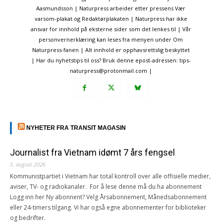
Aasmundsson | Naturpress arbeider etter pressens Vær
varsom-plakat og Redaktørplakaten | Naturpress har ikke
ansvar for innhold på eksterne sider som det lenkes til | Vår
personvernerklæring kan leses fra menyen under Om
Naturpress-fanen | Alt innhold er opphavsrettslig beskyttet
| Har du nyhetstips til oss? Bruk denne epost-adressen: tips-
naturpress@protonmail.com |
NYHETER FRA TRANSIT MAGASIN
Journalist fra Vietnam idømt 7 års fengsel
5. august 2026
Kommunistpartiet i Vietnam har total kontroll over alle offisielle medier,
aviser, TV- og radiokanaler. For å lese denne må du ha abonnement
Logg inn her Ny abonnent? Velg Årsabonnement, Månedsabonnement
eller 24-timers tilgang. Vi har også egne abonnementer for biblioteker
og bedrifter.