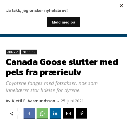
ARKIV 2
NYHETER
Canada Goose slutter med
pels fra prærieulv
Coyotene fanges med fotsakser, noe som
innebærer stor lidelse for dyrene.
Av
Kjetil F. Aasmundsson
-
25. juni 2021