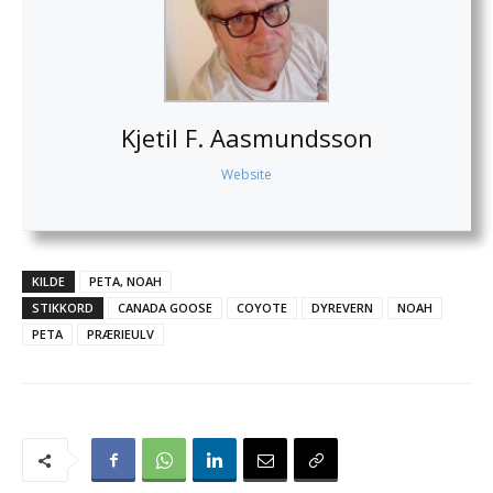
Kjetil F. Aasmundsson
Website
KILDE
PETA, NOAH
STIKKORD
CANADA GOOSE
COYOTE
DYREVERN
NOAH
PETA
PRÆRIEULV