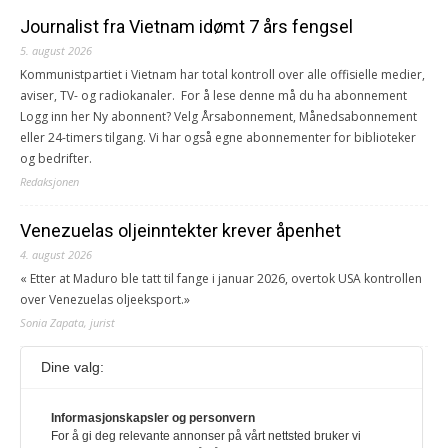
Journalist fra Vietnam idømt 7 års fengsel
5. august 2026
Kommunistpartiet i Vietnam har total kontroll over alle offisielle medier,
aviser, TV- og radiokanaler. For å lese denne må du ha abonnement
Logg inn her Ny abonnent? Velg Årsabonnement, Månedsabonnement
eller 24-timers tilgang. Vi har også egne abonnementer for biblioteker
og bedrifter.
Redaksjonen
Venezuelas oljeinntekter krever åpenhet
4. august 2026
« Etter at Maduro ble tatt til fange i januar 2026, overtok USA kontrollen
over Venezuelas oljeeksport.»
Sonia Zapata, jurist
Dine valg:
117,8 millioner er på flukt, en nedgang fra forrige
år
1. august 2026
Informasjonskapsler og personvern
For å gi deg relevante annonser på vårt nettsted bruker vi
Ville ha tilsvart verdens trettende største land i folketall. For å lese