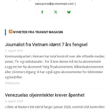
naturpress@protonmail.com |
NYHETER FRA TRANSIT MAGASIN
Journalist fra Vietnam idømt 7 års fengsel
5. august 2026
Kommunistpartiet i Vietnam har total kontroll over alle offisielle medier,
aviser, TV- og radiokanaler. For å lese denne må du ha abonnement
Logg inn her Ny abonnent? Velg Årsabonnement, Månedsabonnement
eller 24-timers tilgang. Vi har også egne abonnementer for biblioteker
og bedrifter.
Redaksjonen
Venezuelas oljeinntekter krever åpenhet
4. august 2026
« Etter at Maduro ble tatt til fange i januar 2026, overtok USA kontrollen