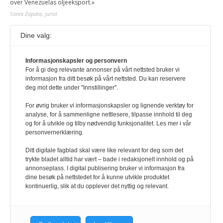
over Venezuelas oljeeksport.»
Sonia Zapata, jurist
Dine valg:
117,8 millioner er på flukt, en nedgang fra forrige
år
1. august 2026
Informasjonskapsler og personvern
For å gi deg relevante annonser på vårt nettsted bruker vi
Ville ha tilsvart verdens trettende største land i folketall. For å lese
informasjon fra ditt besøk på vårt nettsted. Du kan reservere
denne må du ha abonnement Logg inn her Ny abonnent? Velg
deg mot dette under "Innstillinger".
Årsabonnement, Månedsabonnement eller 24-timers tilgang. Vi har
også egne abonnementer for biblioteker og bedrifter.
For øvrig bruker vi informasjonskapsler og lignende verktøy for
analyse, for å sammenligne nettlesere, tilpasse innhold til deg
Redaksjonen
og for å utvikle og tilby nødvendig funksjonalitet. Les mer i vår
personvernerklæring.
Ditt digitale fagblad skal være like relevant for deg som det
trykte bladet alltid har vært – bade i redaksjonelt innhold og på
annonseplass. I digital publisering bruker vi informasjon fra
dine besøk på nettstedet for å kunne utvikle produktet
kontinuerlig, slik at du opplever det nyttig og relevant.