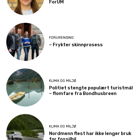
ForUM
FORURENSING
– Frykter skinnprosess
KLIMA OG MILJØ
Politiet stengte populært turistmål
– flomfare fra Bondhusbreen
KLIMA OG MILJØ
Nordmenn flest har ikke lenger bruk
for fossilbil