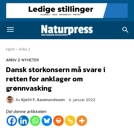
Hjem
Arkiv 2
ARKIV 2
NYHETER
Dansk storkonsern må svare i
retten for anklager om
grønnvasking
Av
Kjetil F. Aasmundsson
6. januar 2022
Del denne artikkelen: