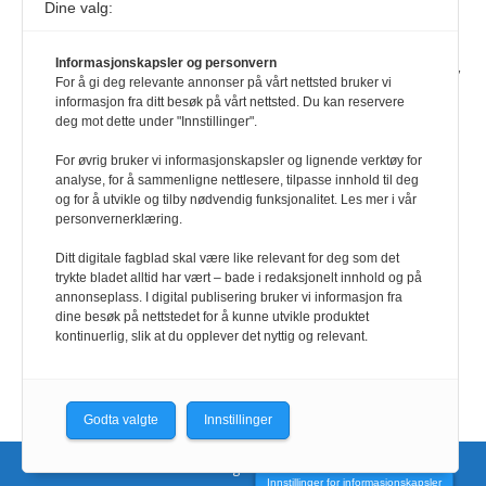
Dine valg:
Journalist fra Vietnam idømt 7 års fengsel
5. august 2026
Informasjonskapsler og personvern
Kommunistpartiet i Vietnam har total kontroll over alle offisielle medier,
For å gi deg relevante annonser på vårt nettsted bruker vi
aviser, TV- og radiokanaler. For å lese denne må du ha abonnement
informasjon fra ditt besøk på vårt nettsted. Du kan reservere
Logg inn her Ny abonnent? Velg Årsabonnement, Månedsabonnement
deg mot dette under "Innstillinger".
eller 24-timers tilgang. Vi har også egne abonnementer for biblioteker
og bedrifter.
For øvrig bruker vi informasjonskapsler og lignende verktøy for
analyse, for å sammenligne nettlesere, tilpasse innhold til deg
Redaksjonen
og for å utvikle og tilby nødvendig funksjonalitet. Les mer i vår
personvernerklæring.
Ditt digitale fagblad skal være like relevant for deg som det
trykte bladet alltid har vært – bade i redaksjonelt innhold og på
annonseplass. I digital publisering bruker vi informasjon fra
dine besøk på nettstedet for å kunne utvikle produktet
kontinuerlig, slik at du opplever det nyttig og relevant.
Godta valgte
Innstillinger
Nettsidene utvikles og driftes av CoreTrek AS.
Innstillinger for informasjonskapsler