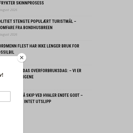
 FRYKTER SKINNPROSESS
 august 2026
OLITIET STENGTE POPULÆRT TURISTMÅL –
LOMFARE FRA BONDHUSBREEN
 august 2026
ORDMENN FLEST HAR IKKE LENGER BRUK FOR
SSILBIL
 juli 2026
ORGE OG JORDAS OVERFORBRUKSDAG: – VI ER
LANT VERSTINGENE
 juli 2026
SPLOSJON PÅ SKIP VED HVALER ENDTE GODT –
GEN SKADDE, INTET UTSLIPP
 juli 2026