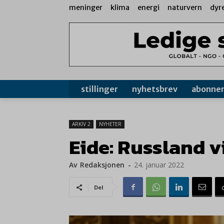
meninger
klima
energi
naturvern
dyr
stillinger
nyhetsbrev
abonne
ARKIV 2
NYHETER
Eide: Russland v
Av
Redaksjonen
-
24. januar 2022
Del