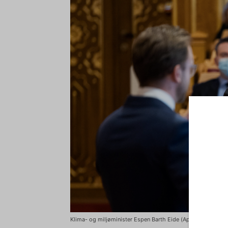
Klima- og miljøminister Espen Barth Eide (Ap) Foto: Stortinge