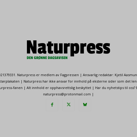
. 921379331. Naturpress er medlem av Fagpressen | Ansvarlig redaktør: Kjetil Aasmu
ørplakaten | Naturpress har ikke ansvar for innhold på eksterne sider som det len
ress-fanen | Alt innhold er opphavsrettslig beskyttet | Har du nyhetstips til oss?
naturpress@protonmail.com |