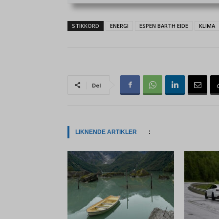
STIKKORD
ENERGI
ESPEN BARTH EIDE
KLIMA
Del
LIKNENDE ARTIKLER
: