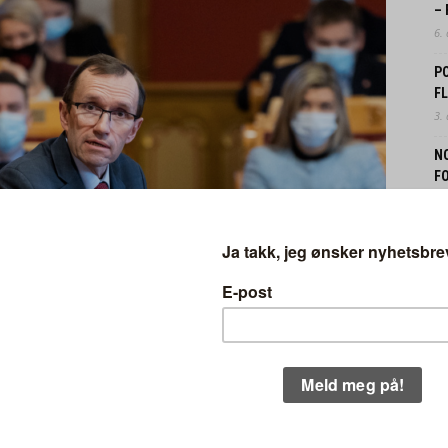
–
6.
P
F
3.
N
FO
31.
N
B
30.
EK
IN
29.
t / Flickr / CC.