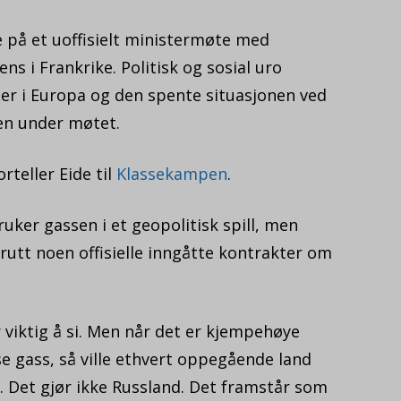
e på et uoffisielt ministermøte med
ns i Frankrike. Politisk og sosial uro
er i Europa og den spente situasjonen ved
en under møtet.
rteller Eide til
Klassekampen
.
ker gassen i et geopolitisk spill, men
rutt noen offisielle inngåtte kontrakter om
r viktig å si. Men når det er kjempehøye
se gass, så ville ethvert oppegående land
ge. Det gjør ikke Russland. Det framstår som