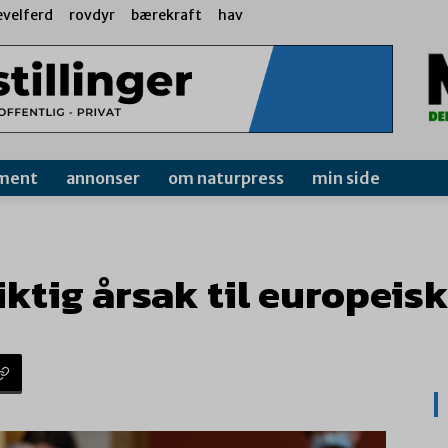
evelferd
rovdyr
bærekraft
hav
ment
annonser
om naturpress
min side
iktig årsak til europeis