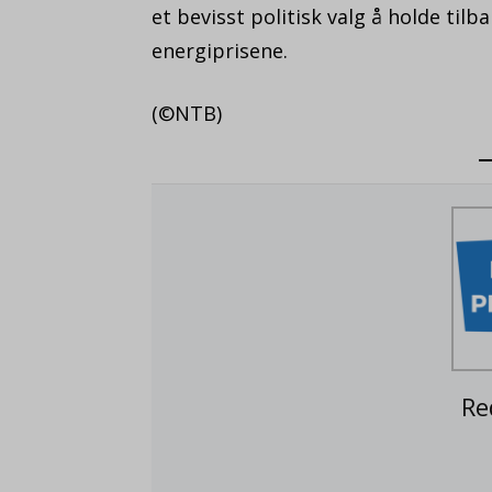
et bevisst politisk valg å holde til
energiprisene.
(©NTB)
Re