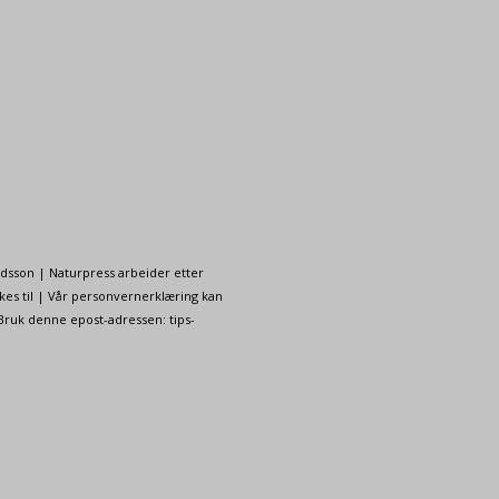
ndsson | Naturpress arbeider etter
kes til | Vår personvernerklæring kan
 Bruk denne epost-adressen: tips-