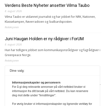
Verdens Beste Nyheter ansetter Vilma Taubo
8. august 2026
Vilma Taubo er utdannet journalist og har jobbet for NRK, Nationen,
Klassekampen, Røverradioen og Svalbardsposten.
Redaksjonen
Juni Haugan Holden er ny rådgiver i ForUM
8. august 2026
Hun har tidligere jobbet som kommunikasjonsrådgiver og fagrådgiver i
Greenpeace Norge.
Redaksjonen
Dine valg:
Journalist fra Vietnam idømt 7 års fengsel
5. august 2026
Informasjonskapsler og personvern
Kommunistpartiet i Vietnam har total kontroll over alle offisielle medier,
For å gi deg relevante annonser på vårt nettsted bruker vi
aviser, TV- og radiokanaler. For å lese denne må du ha abonnement
informasjon fra ditt besøk på vårt nettsted. Du kan reservere
Logg inn her Ny abonnent? Velg Årsabonnement, Månedsabonnement
deg mot dette under "Innstillinger".
eller 24-timers tilgang. Vi har også egne abonnementer for biblioteker
og bedrifter.
For øvrig bruker vi informasjonskapsler og lignende verktøy for