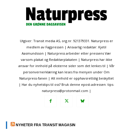
Utgiver: Transit media AS, org.nr. 921379331. Naturpress er
medlem av Fagpressen | Ansvarlig redaktør: Kjetil
Aasmundsson | Naturpress arbeider etter pressens Vær
varsom-plakat og Redaktørplakaten | Naturpress har ikke
ansvar for innhold på eksterne sider som det lenkes til | Vår
personvernerklæring kan leses fra menyen under Om
Naturpress-fanen | Alt innhold er opphavsrettslig beskyttet
| Har du nyhetstips til oss? Bruk denne epost-adressen: tips-
naturpress@protonmail.com |
NYHETER FRA TRANSIT MAGASIN