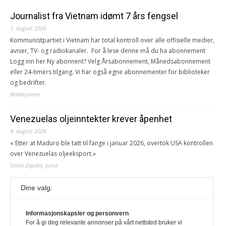
Journalist fra Vietnam idømt 7 års fengsel
5. august 2026
Kommunistpartiet i Vietnam har total kontroll over alle offisielle medier,
aviser, TV- og radiokanaler. For å lese denne må du ha abonnement
Logg inn her Ny abonnent? Velg Årsabonnement, Månedsabonnement
eller 24-timers tilgang. Vi har også egne abonnementer for biblioteker
og bedrifter.
Redaksjonen
Venezuelas oljeinntekter krever åpenhet
4. august 2026
« Etter at Maduro ble tatt til fange i januar 2026, overtok USA kontrollen
over Venezuelas oljeeksport.»
Sonia Zapata, jurist
Dine valg:
117,8 millioner er på flukt, en nedgang fra forrige
år
1. august 2026
Informasjonskapsler og personvern
For å gi deg relevante annonser på vårt nettsted bruker vi
Ville ha tilsvart verdens trettende største land i folketall. For å lese