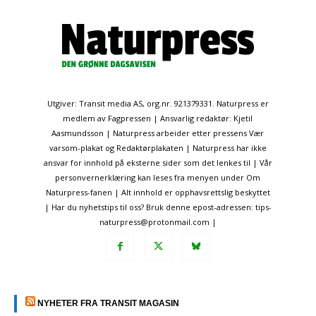
Utgiver: Transit media AS, org.nr. 921379331. Naturpress er
medlem av Fagpressen | Ansvarlig redaktør: Kjetil
Aasmundsson | Naturpress arbeider etter pressens Vær
varsom-plakat og Redaktørplakaten | Naturpress har ikke
ansvar for innhold på eksterne sider som det lenkes til | Vår
personvernerklæring kan leses fra menyen under Om
Naturpress-fanen | Alt innhold er opphavsrettslig beskyttet
| Har du nyhetstips til oss? Bruk denne epost-adressen: tips-
naturpress@protonmail.com |
NYHETER FRA TRANSIT MAGASIN