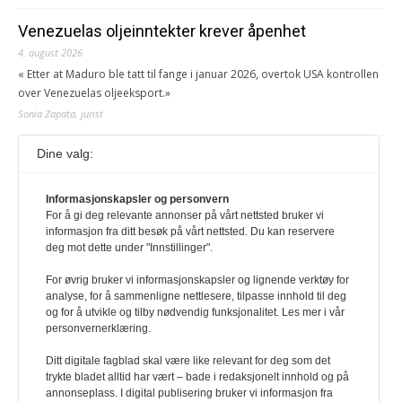
Venezuelas oljeinntekter krever åpenhet
4. august 2026
« Etter at Maduro ble tatt til fange i januar 2026, overtok USA kontrollen
over Venezuelas oljeeksport.»
Sonia Zapata, jurist
Dine valg:
117,8 millioner er på flukt, en nedgang fra forrige
år
1. august 2026
Informasjonskapsler og personvern
For å gi deg relevante annonser på vårt nettsted bruker vi
Ville ha tilsvart verdens trettende største land i folketall. For å lese
informasjon fra ditt besøk på vårt nettsted. Du kan reservere
denne må du ha abonnement Logg inn her Ny abonnent? Velg
deg mot dette under "Innstillinger".
Årsabonnement, Månedsabonnement eller 24-timers tilgang. Vi har
også egne abonnementer for biblioteker og bedrifter.
For øvrig bruker vi informasjonskapsler og lignende verktøy for
analyse, for å sammenligne nettlesere, tilpasse innhold til deg
Redaksjonen
og for å utvikle og tilby nødvendig funksjonalitet. Les mer i vår
personvernerklæring.
Ditt digitale fagblad skal være like relevant for deg som det
trykte bladet alltid har vært – bade i redaksjonelt innhold og på
annonseplass. I digital publisering bruker vi informasjon fra