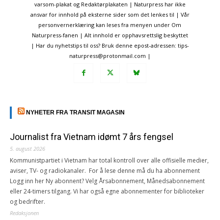
varsom-plakat og Redaktørplakaten | Naturpress har ikke
ansvar for innhold på eksterne sider som det lenkes til | Vår
personvernerklæring kan leses fra menyen under Om
Naturpress-fanen | Alt innhold er opphavsrettslig beskyttet
| Har du nyhetstips til oss? Bruk denne epost-adressen: tips-
naturpress@protonmail.com |
NYHETER FRA TRANSIT MAGASIN
Journalist fra Vietnam idømt 7 års fengsel
5. august 2026
Kommunistpartiet i Vietnam har total kontroll over alle offisielle medier,
aviser, TV- og radiokanaler. For å lese denne må du ha abonnement
Logg inn her Ny abonnent? Velg Årsabonnement, Månedsabonnement
eller 24-timers tilgang. Vi har også egne abonnementer for biblioteker
og bedrifter.
Redaksjonen