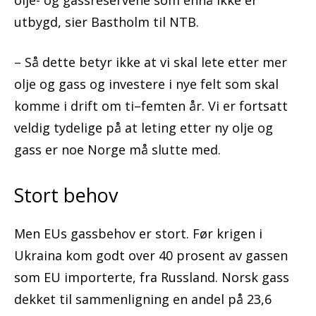
olje- og gassreservene som ennå ikke er
utbygd, sier Bastholm til NTB.
– Så dette betyr ikke at vi skal lete etter mer
olje og gass og investere i nye felt som skal
komme i drift om ti–femten år. Vi er fortsatt
veldig tydelige på at leting etter ny olje og
gass er noe Norge må slutte med.
Stort behov
Men EUs gassbehov er stort. Før krigen i
Ukraina kom godt over 40 prosent av gassen
som EU importerte, fra Russland. Norsk gass
dekket til sammenligning en andel på 23,6