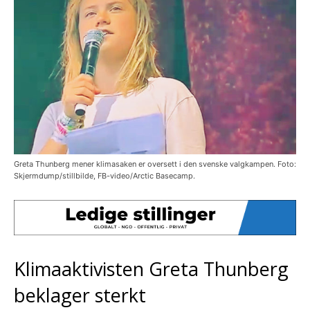
Greta Thunberg mener klimasaken er oversett i den svenske valgkampen. Foto:
Skjermdump/stillbilde, FB-video/Arctic Basecamp.
Klimaaktivisten Greta Thunberg
beklager sterkt