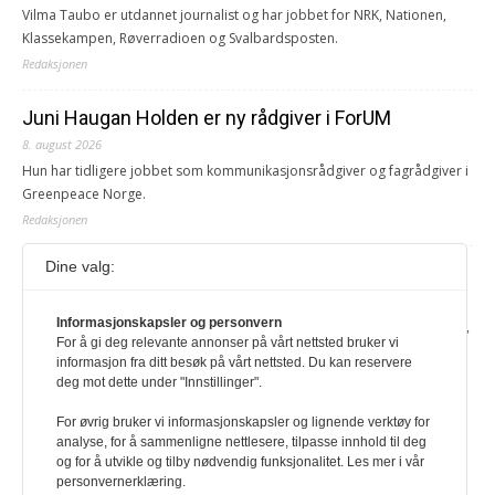
Vilma Taubo er utdannet journalist og har jobbet for NRK, Nationen,
Klassekampen, Røverradioen og Svalbardsposten.
Redaksjonen
Juni Haugan Holden er ny rådgiver i ForUM
8. august 2026
Hun har tidligere jobbet som kommunikasjonsrådgiver og fagrådgiver i
Greenpeace Norge.
Redaksjonen
Dine valg:
Journalist fra Vietnam idømt 7 års fengsel
5. august 2026
Informasjonskapsler og personvern
Kommunistpartiet i Vietnam har total kontroll over alle offisielle medier,
For å gi deg relevante annonser på vårt nettsted bruker vi
aviser, TV- og radiokanaler. For å lese denne må du ha abonnement
informasjon fra ditt besøk på vårt nettsted. Du kan reservere
Logg inn her Ny abonnent? Velg Årsabonnement, Månedsabonnement
deg mot dette under "Innstillinger".
eller 24-timers tilgang. Vi har også egne abonnementer for biblioteker
og bedrifter.
For øvrig bruker vi informasjonskapsler og lignende verktøy for
analyse, for å sammenligne nettlesere, tilpasse innhold til deg
Redaksjonen
og for å utvikle og tilby nødvendig funksjonalitet. Les mer i vår
personvernerklæring.