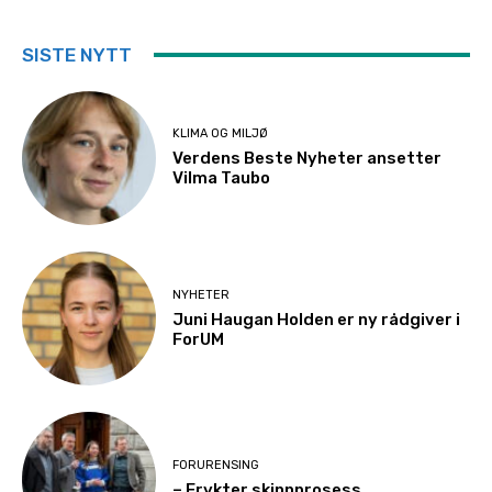
SISTE NYTT
KLIMA OG MILJØ
Verdens Beste Nyheter ansetter
Vilma Taubo
NYHETER
Juni Haugan Holden er ny rådgiver i
ForUM
FORURENSING
– Frykter skinnprosess