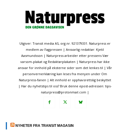
Utgiver: Transit media AS, org.nr. 921379331. Naturpress er
medlem av Fagpressen | Ansvarlig redaktør: Kjetil
Aasmundsson | Naturpress arbeider etter pressens Vær
varsom-plakat og Redaktørplakaten | Naturpress har ikke
ansvar for innhold på eksterne sider som det lenkes til | Vår
personvernerklæring kan leses fra menyen under Om
Naturpress-fanen | Alt innhold er opphavsrettslig beskyttet
| Har du nyhetstips til oss? Bruk denne epost-adressen: tips-
naturpress@protonmail.com |
NYHETER FRA TRANSIT MAGASIN