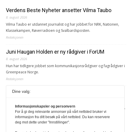
Verdens Beste Nyheter ansetter Vilma Taubo
8. august 2026
Vilma Taubo er utdannet journalist og har jobbet for NRK, Nationen,
Klassekampen, Røverradioen og Svalbardsposten.
Redaksjonen
Juni Haugan Holden er ny rådgiver i ForUM
8. august 2026
Hun har tidligere jobbet som kommunikasjonsrådgiver og fagrådgiver i
Greenpeace Norge.
Redaksjonen
Dine valg:
Journalist fra Vietnam idømt 7 års fengsel
5. august 2026
Informasjonskapsler og personvern
Kommunistpartiet i Vietnam har total kontroll over alle offisielle medier,
For å gi deg relevante annonser på vårt nettsted bruker vi
aviser, TV- og radiokanaler. For å lese denne må du ha abonnement
informasjon fra ditt besøk på vårt nettsted. Du kan reservere
Logg inn her Ny abonnent? Velg Årsabonnement, Månedsabonnement
deg mot dette under "Innstillinger".
eller 24-timers tilgang. Vi har også egne abonnementer for biblioteker