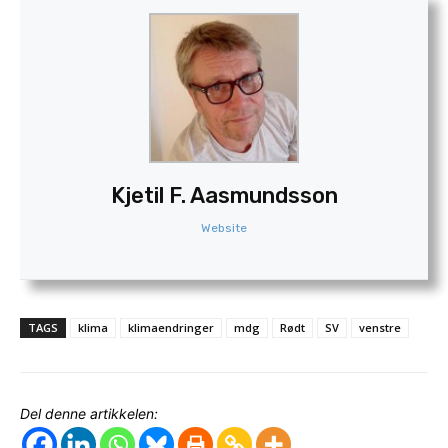
Kjetil F. Aasmundsson
Website
TAGS
klima
klimaendringer
mdg
Rødt
SV
venstre
Del denne artikkelen: