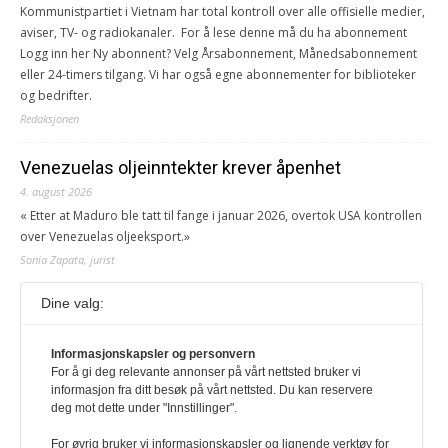
Kommunistpartiet i Vietnam har total kontroll over alle offisielle medier,
aviser, TV- og radiokanaler. For å lese denne må du ha abonnement
Logg inn her Ny abonnent? Velg Årsabonnement, Månedsabonnement
eller 24-timers tilgang. Vi har også egne abonnementer for biblioteker
og bedrifter.
Redaksjonen
Venezuelas oljeinntekter krever åpenhet
4. august 2026
« Etter at Maduro ble tatt til fange i januar 2026, overtok USA kontrollen
over Venezuelas oljeeksport.»
Sonia Zapata, jurist
Dine valg:
117,8 millioner er på flukt, en nedgang fra forrige
år
Informasjonskapsler og personvern
1. august 2026
For å gi deg relevante annonser på vårt nettsted bruker vi
Ville ha tilsvart verdens trettende største land i folketall. For å lese
informasjon fra ditt besøk på vårt nettsted. Du kan reservere
denne må du ha abonnement Logg inn her Ny abonnent? Velg
deg mot dette under "Innstillinger".
Årsabonnement, Månedsabonnement eller 24-timers tilgang. Vi har
også egne abonnementer for biblioteker og bedrifter.
For øvrig bruker vi informasjonskapsler og lignende verktøy for