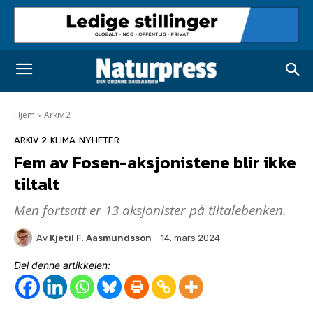
Hjem
Arkiv 2
ARKIV 2
KLIMA
NYHETER
Fem av Fosen-aksjonistene blir ikke
tiltalt
Men fortsatt er 13 aksjonister på tiltalebenken.
Av
Kjetil F. Aasmundsson
14. mars 2024
Del denne artikkelen: