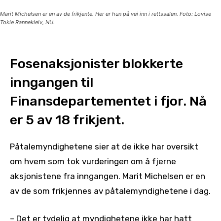
Marit Michelsen er en av de frikjente. Her er hun på vei inn i rettssalen. Foto: Lovise
Tokle Rannekleiv, NU.
Fosenaksjonister blokkerte
inngangen til
Finansdepartementet i fjor. Nå
er 5 av 18 frikjent.
Påtalemyndighetene sier at de ikke har oversikt
om hvem som tok vurderingen om å fjerne
aksjonistene fra inngangen. Marit Michelsen er en
av de som frikjennes av påtalemyndighetene i dag.
– Det er tydelig at myndighetene ikke har hatt