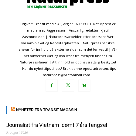
Utgiver: Transit media AS, org.nr. 921379331. Naturpress er
medlem av Fagpressen | Ansvarlig redaktør: Kjetil
Aasmundsson | Naturpress arbeider etter pressens Vær
varsom-plakat og Redaktørplakaten | Naturpress har ikke
ansvar for innhold på eksterne sider som det lenkes til | Vår
personvernerklæring kan leses fra menyen under Om
Naturpress-fanen | Alt innhold er opphavsrettslig beskyttet
| Har du nyhetstips til oss? Bruk denne epost-adressen: tips-
naturpress@protonmail.com |
NYHETER FRA TRANSIT MAGASIN
Journalist fra Vietnam idømt 7 års fengsel
5. august 2026