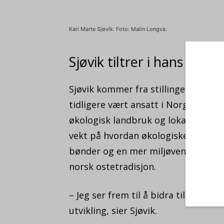
Kari Marte Sjøvik. Foto: Malin Longva.
Sjøvik tiltrer i hans fra
Sjøvik kommer fra stillingen som pr
tidligere vært ansatt i Norges Bon
økologisk landbruk og lokalmat. Ifø
vekt på hvordan økologiske metoder
bønder og en mer miljøvennlig drift.
norsk ostetradisjon.
– Jeg ser frem til å bidra til Økolog
utvikling, sier Sjøvik.