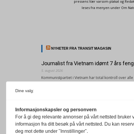
pressens Vær varsom-plakat og Redakt
leses fra menyen under Om Naturp
NYHETER FRA TRANSIT MAGASIN
Journalist fra Vietnam idømt 7 års feng
5. august 2026
Kommunistpartiet i Vietnam har total kontroll over all
Årsabonnement, Månedsabonnement eller 24-timers tilg
Dine valg:
Redaksjonen
Venezuelas oljeinntekter krever åpenh
Informasjonskapsler og personvern
4. august 2026
For å gi deg relevante annonser på vårt nettsted bruker v
« Etter at Maduro ble tatt til fange i januar 2026, over
informasjon fra ditt besøk på vårt nettsted. Du kan reser
Sonia Zapata, jurist
deg mot dette under "Innstillinger".