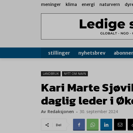
meninger
klima
energi
naturvern
dyr
stillinger
nyhetsbrev
abonne
LANDBRUK
NYTT OM NAVN
Kari Marte Sjøv
daglig leder i Ø
Av
Redaksjonen
-
30. september 2024
Del