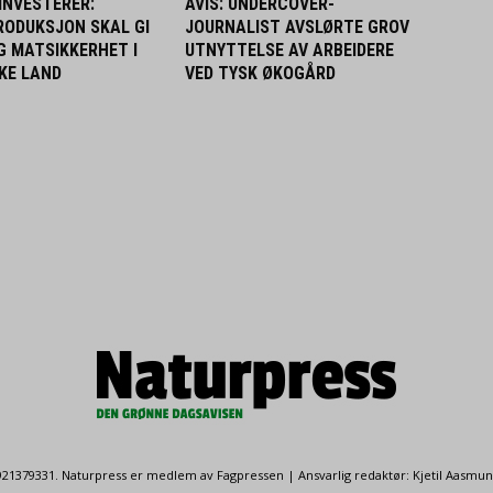
INVESTERER:
AVIS: UNDERCOVER-
RODUKSJON SKAL GI
JOURNALIST AVSLØRTE GROV
G MATSIKKERHET I
UTNYTTELSE AV ARBEIDERE
KE LAND
VED TYSK ØKOGÅRD
. 921379331. Naturpress er medlem av Fagpressen | Ansvarlig redaktør: Kjetil Aasmu