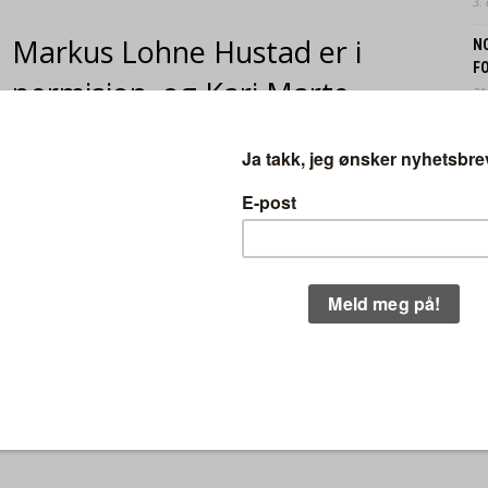
3.
Markus Lohne Hustad er i
N
FO
permisjon, og Kari Marte
31.
vær som fungerende daglig leder.
N
B
30.
osjektleder i Landbrukets Økoløft og har
delag, hvor hun har jobbet med å fremme
EK
IN
lge pressemeldingen har hun spesielt lagt
29.
 kan bidra til økonomisk bærekraft for
 I tillegg har hun en sterk interesse for
isk Norge sitt viktige arbeid og videre