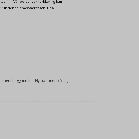
kes til | Vår personvernerklæring kan
 Bruk denne epost-adressen: tips-
onnement Logg inn her Ny abonnent? Velg