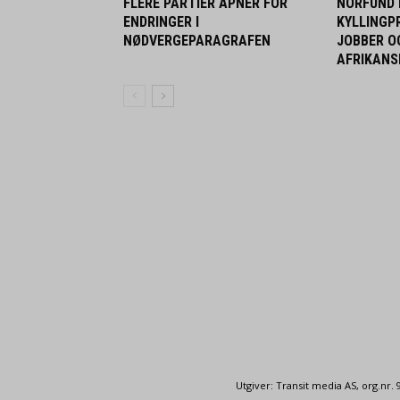
FLERE PARTIER ÅPNER FOR
NORFUND 
ENDRINGER I
KYLLINGP
NØDVERGEPARAGRAFEN
JOBBER O
AFRIKANS
Utgiver: Transit media AS, org.nr