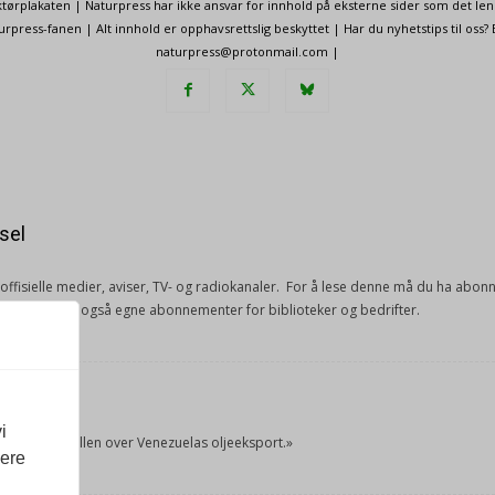
ørplakaten | Naturpress har ikke ansvar for innhold på eksterne sider som det len
ress-fanen | Alt innhold er opphavsrettslig beskyttet | Har du nyhetstips til oss?
naturpress@protonmail.com |
sel
e offisielle medier, aviser, TV- og radiokanaler. For å lese denne må du ha ab
ang. Vi har også egne abonnementer for biblioteker og bedrifter.
et
i
tok USA kontrollen over Venezuelas oljeeksport.»
vere