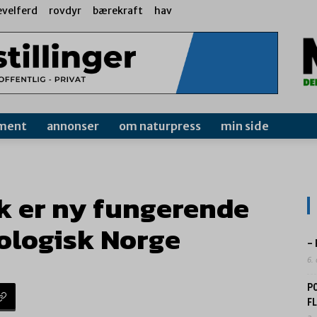
evelferd
rovdyr
bærekraft
hav
ment
annonser
om naturpress
min side
ik er ny fungerende
kologisk Norge
–
6.
P
F