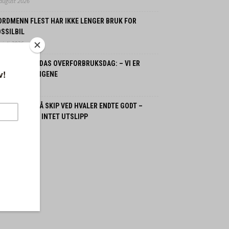
 august 2026
ORDMENN FLEST HAR IKKE LENGER BRUK FOR
SSILBIL
 juli 2026
ORGE OG JORDAS OVERFORBRUKSDAG: – VI ER
LANT VERSTINGENE
 juli 2026
SPLOSJON PÅ SKIP VED HVALER ENDTE GODT –
GEN SKADDE, INTET UTSLIPP
 juli 2026