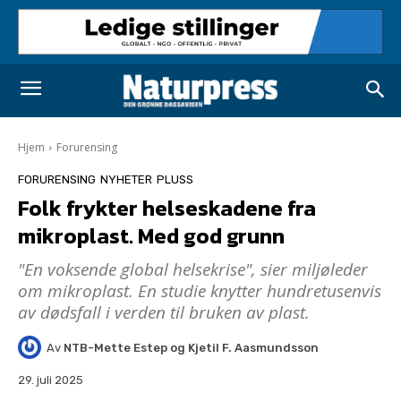
Hjem
Forurensing
FORURENSING
NYHETER
PLUSS
Folk frykter helseskadene fra
mikroplast. Med god grunn
"En voksende global helsekrise", sier miljøleder
om mikroplast. En studie knytter hundretusenvis
av dødsfall i verden til bruken av plast.
Av
NTB-Mette Estep og Kjetil F. Aasmundsson
29. juli 2025