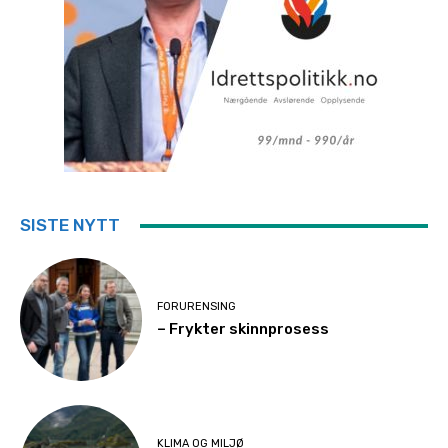
SISTE NYTT
FORURENSING
– Frykter skinnprosess
KLIMA OG MILJØ