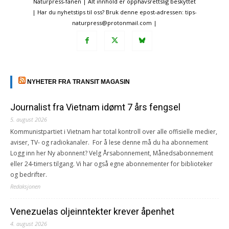
Naturpress-fanen | Alt innhold er opphavsrettslig beskyttet
| Har du nyhetstips til oss? Bruk denne epost-adressen: tips-
naturpress@protonmail.com |
NYHETER FRA TRANSIT MAGASIN
Journalist fra Vietnam idømt 7 års fengsel
5. august 2026
Kommunistpartiet i Vietnam har total kontroll over alle offisielle medier,
aviser, TV- og radiokanaler. For å lese denne må du ha abonnement
Logg inn her Ny abonnent? Velg Årsabonnement, Månedsabonnement
eller 24-timers tilgang. Vi har også egne abonnementer for biblioteker
og bedrifter.
Redaksjonen
Venezuelas oljeinntekter krever åpenhet
4. august 2026