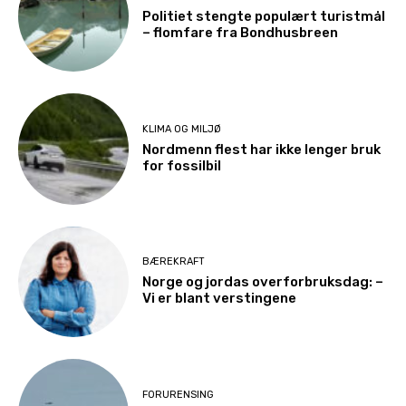
Politiet stengte populært turistmål
– flomfare fra Bondhusbreen
KLIMA OG MILJØ
Nordmenn flest har ikke lenger bruk
for fossilbil
BÆREKRAFT
Norge og jordas overforbruksdag: –
Vi er blant verstingene
FORURENSING