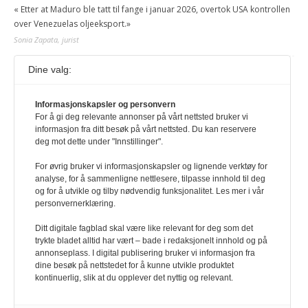
« Etter at Maduro ble tatt til fange i januar 2026, overtok USA kontrollen
over Venezuelas oljeeksport.»
Sonia Zapata, jurist
Dine valg:
117,8 millioner er på flukt, en nedgang fra forrige
år
Informasjonskapsler og personvern
1. august 2026
For å gi deg relevante annonser på vårt nettsted bruker vi
Ville ha tilsvart verdens trettende største land i folketall. For å lese
informasjon fra ditt besøk på vårt nettsted. Du kan reservere
denne må du ha abonnement Logg inn her Ny abonnent? Velg
deg mot dette under "Innstillinger".
Årsabonnement, Månedsabonnement eller 24-timers tilgang. Vi har
også egne abonnementer for biblioteker og bedrifter.
For øvrig bruker vi informasjonskapsler og lignende verktøy for
analyse, for å sammenligne nettlesere, tilpasse innhold til deg
Redaksjonen
og for å utvikle og tilby nødvendig funksjonalitet. Les mer i vår
personvernerklæring.
Ditt digitale fagblad skal være like relevant for deg som det
trykte bladet alltid har vært – bade i redaksjonelt innhold og på
annonseplass. I digital publisering bruker vi informasjon fra
dine besøk på nettstedet for å kunne utvikle produktet
kontinuerlig, slik at du opplever det nyttig og relevant.