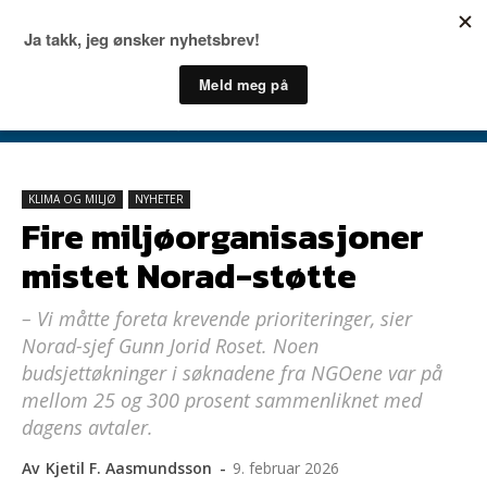
KLIMA OG MILJØ
NYHETER
Fire miljøorganisasjoner
mistet Norad-støtte
– Vi måtte foreta krevende prioriteringer, sier
Norad-sjef Gunn Jorid Roset. Noen
budsjettøkninger i søknadene fra NGOene var på
mellom 25 og 300 prosent sammenliknet med
dagens avtaler.
Av
Kjetil F. Aasmundsson
-
9. februar 2026