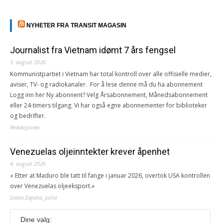
NYHETER FRA TRANSIT MAGASIN
Journalist fra Vietnam idømt 7 års fengsel
5. august 2026
Kommunistpartiet i Vietnam har total kontroll over alle offisielle medier,
aviser, TV- og radiokanaler. For å lese denne må du ha abonnement
Logg inn her Ny abonnent? Velg Årsabonnement, Månedsabonnement
eller 24-timers tilgang. Vi har også egne abonnementer for biblioteker
og bedrifter.
Redaksjonen
Venezuelas oljeinntekter krever åpenhet
4. august 2026
« Etter at Maduro ble tatt til fange i januar 2026, overtok USA kontrollen
over Venezuelas oljeeksport.»
Sonia Zapata, jurist
Dine valg:
117,8 millioner er på flukt, en nedgang fra forrige