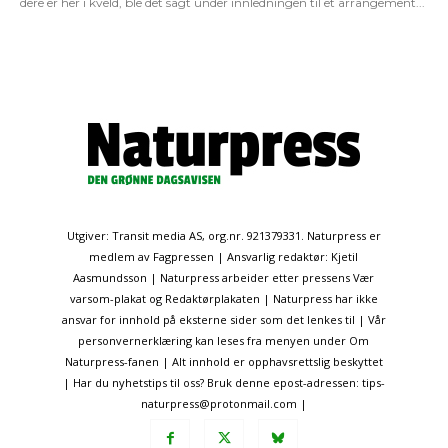
dere er her i kveld, ble det sagt under innledningen til et arrangement...
Utgiver: Transit media AS, org.nr. 921379331. Naturpress er
medlem av Fagpressen | Ansvarlig redaktør: Kjetil
Aasmundsson | Naturpress arbeider etter pressens Vær
varsom-plakat og Redaktørplakaten | Naturpress har ikke
ansvar for innhold på eksterne sider som det lenkes til | Vår
personvernerklæring kan leses fra menyen under Om
Naturpress-fanen | Alt innhold er opphavsrettslig beskyttet
| Har du nyhetstips til oss? Bruk denne epost-adressen: tips-
naturpress@protonmail.com |