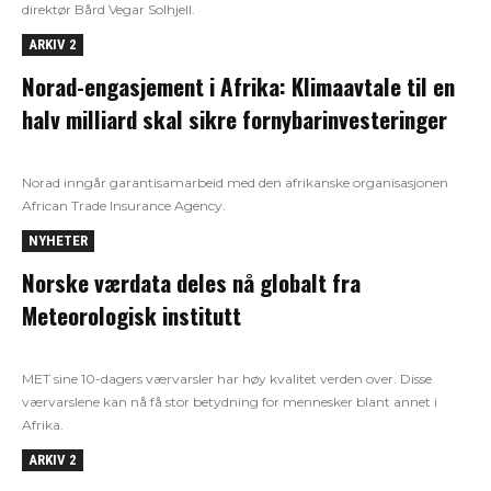
direktør Bård Vegar Solhjell.
ARKIV 2
Norad-engasjement i Afrika: Klimaavtale til en
halv milliard skal sikre fornybarinvesteringer
Norad inngår garantisamarbeid med den afrikanske organisasjonen
African Trade Insurance Agency.
NYHETER
Norske værdata deles nå globalt fra
Meteorologisk institutt
MET sine 10-dagers værvarsler har høy kvalitet verden over. Disse
værvarslene kan nå få stor betydning for mennesker blant annet i
Afrika.
ARKIV 2