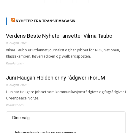
NYHETER FRA TRANSIT MAGASIN
Verdens Beste Nyheter ansetter Vilma Taubo
8. august 2026
Vilma Taubo er utdannet journalist og har jobbet for NRK, Nationen,
Klassekampen, Røverradioen og Svalbardsposten.
Redaksjonen
Juni Haugan Holden er ny rådgiver i ForUM
8. august 2026
Hun har tidligere jobbet som kommunikasjonsrådgiver og fagrådgiver i
Greenpeace Norge.
Redaksjonen
Dine valg:
Journalist fra Vietnam idømt 7 års fengsel
5. august 2026
Informasjonskapsler og personvern