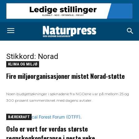
Stikkord: Norad
KLIMA OG MILJØ
Fire miljøorganisasjoner mistet Norad-støtte
Noen budsjettøkninger i søknadene fra NGOene var på mellom 25 og
300 prosent sammenliknet med dagens avtaler.
BÆREKRAFT
Oslo er vert for verdas største
regnskogkonferanse i neste veke