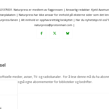
. 921379331. Naturpress er medlem av Fagpressen | Ansvarlig redaktør: Kjetil Aasmu
ørplakaten | Naturpress har ikke ansvar for innhold på eksterne sider som det len
ress-fanen | Alt innhold er opphavsrettslig beskyttet | Har du nyhetstips til oss?
naturpress@protonmail.com |
sel
e offisielle medier, aviser, TV- og radiokanaler. For å lese denne må du ha ab
ang. Vi har også egne abonnementer for biblioteker og bedrifter.
et
i