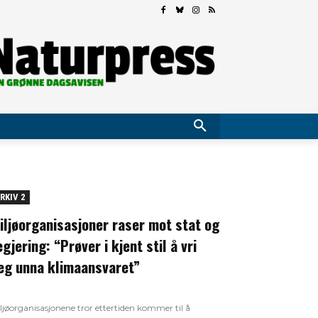
RKIV 2
iljøorganisasjoner raser mot stat og
egjering: “Prøver i kjent stil å vri
eg unna klimaansvaret”
ljøorganisasjonene tror ettertiden kommer til å