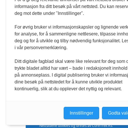
« Etter at Maduro ble tatt til fange i januar 2026, over
informasjon fra ditt besøk på vårt nettsted. Du kan reser
Sonia Zapata, jurist
deg mot dette under "Innstillinger".
117,8 millioner er på flukt, en nedgang f
For øvrig bruker vi informasjonskapsler og lignende ver
1. august 2026
for analyse, for å sammenligne nettlesere, tilpasse innhol
Ville ha tilsvart verdens trettende største land i fo
deg og for å utvikle og tilby nødvendig funksjonalitet. L
tilgang. Vi har også egne abonnementer for biblioteker
i vår personvernerklæring.
Redaksjonen
Ditt digitale fagblad skal være like relevant for deg som 
trykte bladet alltid har vært – bade i redaksjonelt innhold
på annonseplass. I digital publisering bruker vi informasj
dine besøk på nettstedet for å kunne utvikle produktet
kontinuerlig, slik at du opplever det nyttig og relevant.
Innstillinger
Godta val
Nettsidene utvikles og driftes av CoreTrek AS.