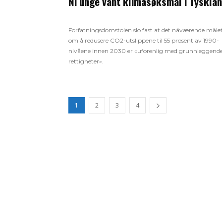
Ni unge vant klimasøksmål i Tyskla
Forfatningsdomstolen slo fast at det nåværende måle
om å redusere CO2-utslippene til 55 prosent av 1990-
nivåene innen 2030 er «uforenlig med grunnleggend
rettigheter».
1
2
3
4