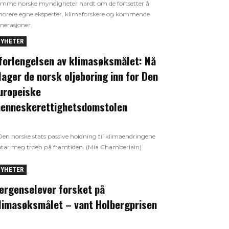
mme norske myndigheter hardt om de fortsetter å
norere egne eksperter, klimaforskere og kommende
nerasjoner.
YHETER
 forlengelsen av klimasøksmålet: Nå
lager de norsk oljeboring inn for Den
uropeiske
enneskerettighetsdomstolen
Den norske stats passive holdning til klimaendringene
atar meg troen på framtiden. (Mia Chamberlain)
YHETER
ergenselever forsket på
limasøksmålet – vant Holbergprisen