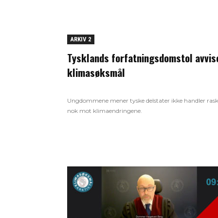
ARKIV 2
Tysklands forfatningsdomstol avvis
klimasøksmål
Ungdommene mener tyske delstater ikke handler rask
nok mot klimaendringene.