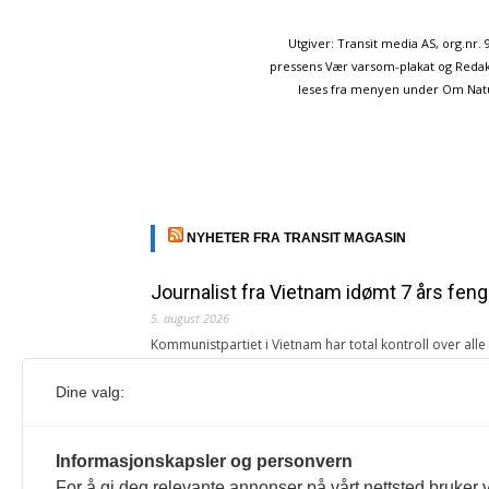
Utgiver: Transit media AS, org.nr
pressens Vær varsom-plakat og Redakt
leses fra menyen under Om Naturp
NYHETER FRA TRANSIT MAGASIN
Journalist fra Vietnam idømt 7 års feng
5. august 2026
Kommunistpartiet i Vietnam har total kontroll over all
Årsabonnement, Månedsabonnement eller 24-timers tilg
Dine valg:
Redaksjonen
Venezuelas oljeinntekter krever åpenh
Informasjonskapsler og personvern
4. august 2026
For å gi deg relevante annonser på vårt nettsted bruker v