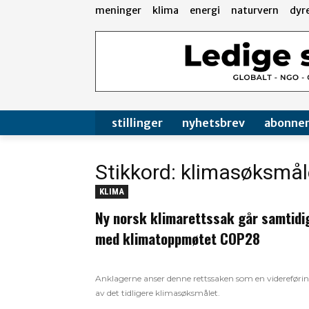
meninger
klima
energi
naturvern
dyr
stillinger
nyhetsbrev
abonne
Stikkord: klimasøksmål
KLIMA
Ny norsk klimarettssak går samtidi
med klimatoppmøtet COP28
Anklagerne anser denne rettssaken som en videreføri
av det tidligere klimasøksmålet.