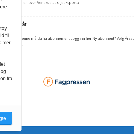
tok USA kontrollen over Venezuelas oljeeksport.»
vere
ra forrige år
ktøy
d til
lketall. For å lese denne må du ha abonnement Logg inn her Ny abonnent? Velg 
es mer
 og bedrifter.
det
 og
on fra
gte