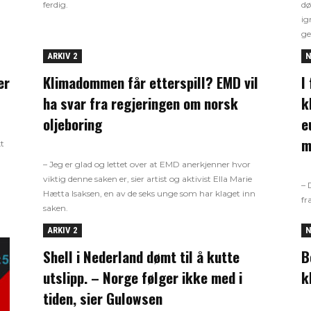
ferdig.
dø
ig
ge
ARKIV 2
N
er
Klimadommen får etterspill? EMD vil
I
ha svar fra regjeringen om norsk
k
oljeboring
e
m
t
– Jeg er glad og lettet over at EMD anerkjenner hvor
viktig denne saken er, sier artist og aktivist Ella Marie
– 
Hætta Isaksen, en av de seks unge som har klaget inn
fr
saken.
ARKIV 2
N
Shell i Nederland dømt til å kutte
B
utslipp. – Norge følger ikke med i
k
tiden, sier Gulowsen