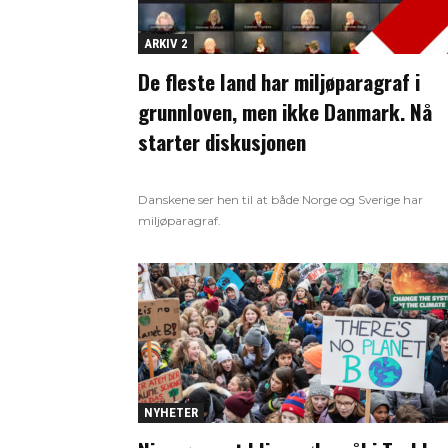
ARKIV 2
De fleste land har miljøparagraf i
grunnloven, men ikke Danmark. Nå
starter diskusjonen
Danskene ser hen til at både Norge og Sverige har
miljøparagraf.
NYHETER