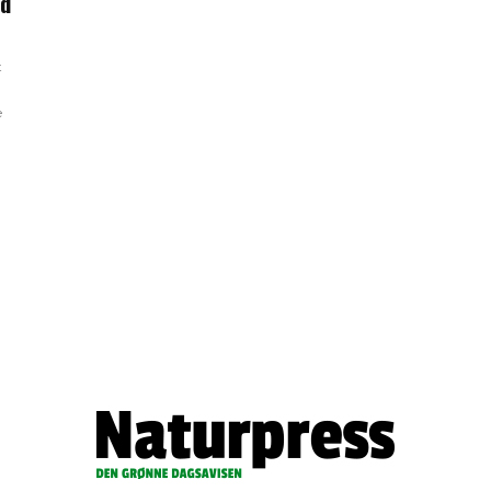
nd
t
e