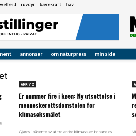
evelferd
rovdyr
bærekraft
hav
ment
annonser
om naturpress
min side
et
ARKIV 2
A
g
Er nummer fire i køen: Ny utsettelse i
M
menneskerettsdomstolen for
r
klimasøksmålet
s
ng
Gjøres i påvente av at tre andre klimasaker behandles
Mi