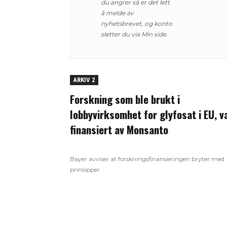
du angrer så er det lett
å melde av
nyhetsbrevet, og konto
sletter du via Min side.
ARKIV 2
Forskning som ble brukt i
lobbyvirksomhet for glyfosat i EU, v
finansiert av Monsanto
Bayer avviser at forskningsfinansieringen bryter med
prinsipper.