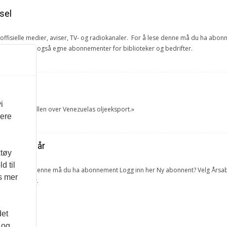
sel
e offisielle medier, aviser, TV- og radiokanaler. For å lese denne må du ha ab
ang. Vi har også egne abonnementer for biblioteker og bedrifter.
et
i
tok USA kontrollen over Venezuelas oljeeksport.»
vere
ra forrige år
ktøy
d til
lketall. For å lese denne må du ha abonnement Logg inn her Ny abonnent? Velg 
es mer
 og bedrifter.
det
 og