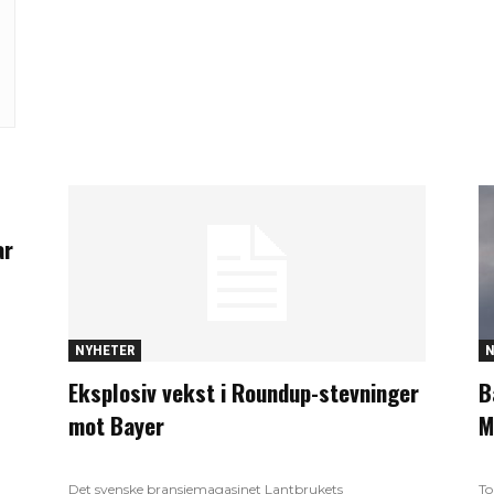
ar
NYHETER
N
Eksplosiv vekst i Roundup-stevninger
B
mot Bayer
M
Det svenske bransjemagasinet Lantbrukets
To