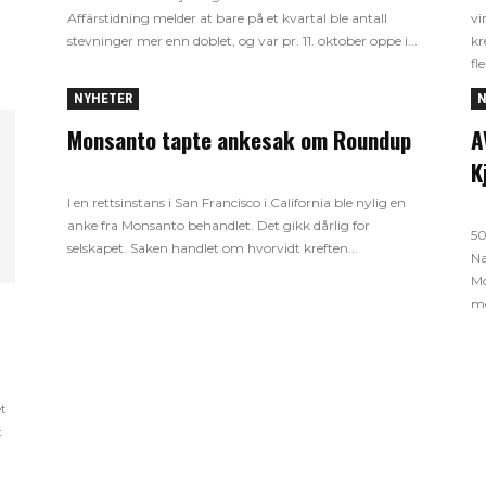
Affärstidning melder at bare på et kvartal ble antall
vi
stevninger mer enn doblet, og var pr. 11. oktober oppe i...
kr
fl
NYHETER
N
Monsanto tapte ankesak om Roundup
A
K
I en rettsinstans i San Francisco i California ble nylig en
anke fra Monsanto behandlet. Det gikk dårlig for
50
selskapet. Saken handlet om hvorvidt kreften...
Na
Mo
me
et
t