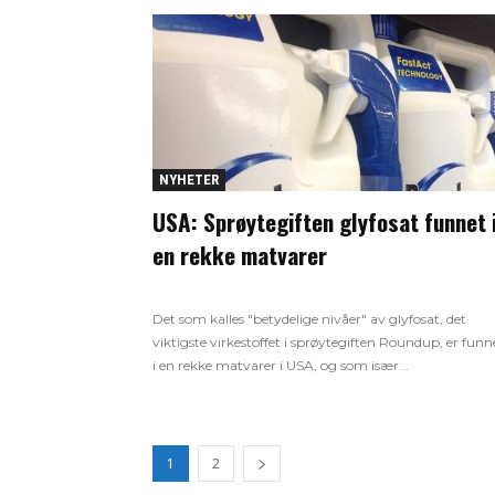
NYHETER
USA: Sprøytegiften glyfosat funnet 
en rekke matvarer
Det som kalles "betydelige nivåer" av glyfosat, det
viktigste virkestoffet i sprøytegiften Roundup, er funn
i en rekke matvarer i USA, og som især...
1
2