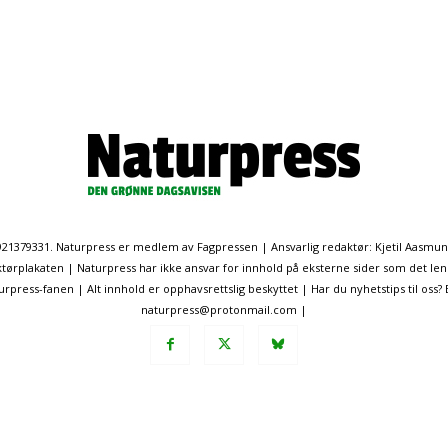
. 921379331. Naturpress er medlem av Fagpressen | Ansvarlig redaktør: Kjetil Aasmu
ørplakaten | Naturpress har ikke ansvar for innhold på eksterne sider som det len
ress-fanen | Alt innhold er opphavsrettslig beskyttet | Har du nyhetstips til oss?
naturpress@protonmail.com |