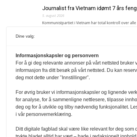
Journalist fra Vietnam idømt 7 års feng
5. august 2026
Kommunistpartiet i Vietnam har total kontroll over all
Årsabonnement, Månedsabonnement eller 24-timers tilg
Dine valg:
Redaksjonen
Venezuelas oljeinntekter krever åpenh
Informasjonskapsler og personvern
4. august 2026
For å gi deg relevante annonser på vårt nettsted bruker v
« Etter at Maduro ble tatt til fange i januar 2026, over
informasjon fra ditt besøk på vårt nettsted. Du kan reser
Sonia Zapata, jurist
deg mot dette under "Innstillinger".
117,8 millioner er på flukt, en nedgang f
For øvrig bruker vi informasjonskapsler og lignende ver
1. august 2026
for analyse, for å sammenligne nettlesere, tilpasse innhol
Ville ha tilsvart verdens trettende største land i fo
deg og for å utvikle og tilby nødvendig funksjonalitet. L
tilgang. Vi har også egne abonnementer for biblioteker
i vår personvernerklæring.
Redaksjonen
Ditt digitale fagblad skal være like relevant for deg som 
trykte bladet alltid har vært – bade i redaksjonelt innhold