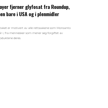
ayer fjerner glyfosat fra Roundup,
en bare i USA og i plenmidler
ltaket er motivert av alle rettssakene som Monsanto
år i, fra mennesker som mener seg forgiftet av
oduktene deres.