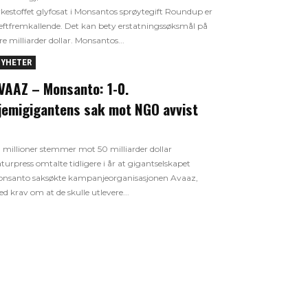
rkestoffet glyfosat i Monsantos sprøytegift Roundup er
eftfremkallende. Det kan bety erstatningssøksmål på
ere milliarder dollar. Monsantos...
YHETER
VAAZ – Monsanto: 1-0.
jemigigantens sak mot NGO avvist
 millioner stemmer mot 50 milliarder dollar
turpress omtalte tidligere i år at gigantselskapet
nsanto saksøkte kampanjeorganisasjonen Avaaz,
d krav om at de skulle utlevere...