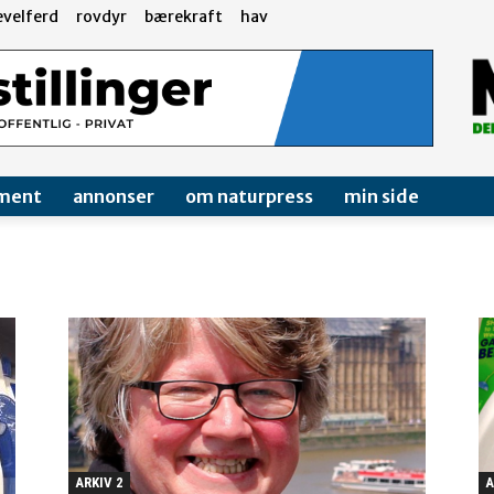
evelferd
rovdyr
bærekraft
hav
ment
annonser
om naturpress
min side
ARKIV 2
A