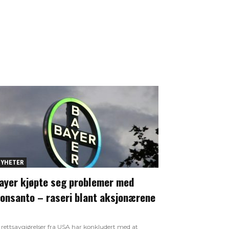
YHETER
ayer kjøpte seg problemer med
onsanto – raseri blant aksjonærene
 rettsavgjørelser fra USA har konkludert med at