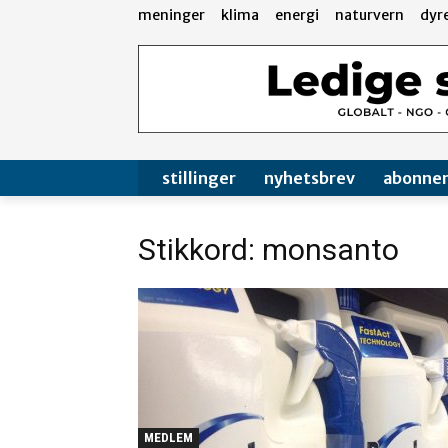
meninger
klima
energi
naturvern
dyr
stillinger
nyhetsbrev
abonne
Stikkord: monsanto
MEDLEM