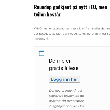
Roundup godkjent på nytt i EU, men
tvilen består
WHO mener glyfosat kan være kreftframkallende, m
det bestrides av blant annet USAs miljøetat EPA og E
kjemibyrå.
Denne er
gratis å lese
Logg inn her
Det koster ingenting å
registrere bruker, og du
mottar vårt nyhetsbrev
2-3 ganger per uke. Om