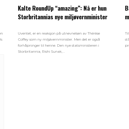
Kalte RoundUp “amazing”: Nå er hun
B
Storbritannias nye miljøvernminister
m
en
Uventet, er en reaksjon på utnevnelsen av Thérèse
Ti
Us
Coffey som ny miljøvernminister. Men det er også
st
forhåpninger til henne. Den nye statsministeren i
pr
Storbritannia, Rishi Sunak,...