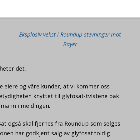
ene deres.
Eksplosiv vekst i Roundup-stevninger mot
Bayer
heter det.
åre eiere og våre kunder, at vi kommer oss
etydigheten knyttet til glyfosat-tvistene bak
umann i meldingen.
sat også skal fjernes fra Roundup som selges
onen har godkjent salg av glyfosatholdig