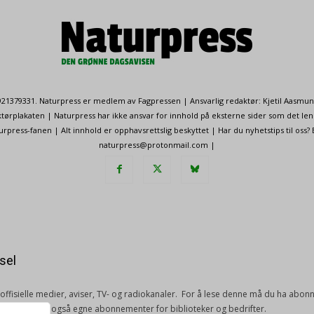
. 921379331. Naturpress er medlem av Fagpressen | Ansvarlig redaktør: Kjetil Aasmu
ørplakaten | Naturpress har ikke ansvar for innhold på eksterne sider som det len
ress-fanen | Alt innhold er opphavsrettslig beskyttet | Har du nyhetstips til oss?
naturpress@protonmail.com |
sel
e offisielle medier, aviser, TV- og radiokanaler. For å lese denne må du ha ab
ang. Vi har også egne abonnementer for biblioteker og bedrifter.