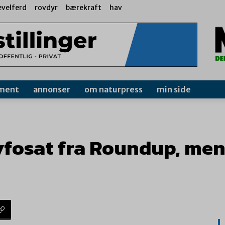
evelferd
rovdyr
bærekraft
hav
ment
annonser
om naturpress
min side
yfosat fra Roundup, men 