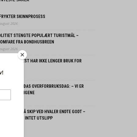
NYESTE SAKER
 FRYKTER SKINNPROSESS
 august 2026
OLITIET STENGTE POPULÆRT TURISTMÅL –
LOMFARE FRA BONDHUSBREEN
 august 2026
ORDMENN FLEST HAR IKKE LENGER BRUK FOR
SSILBIL
 juli 2026
ORGE OG JORDAS OVERFORBRUKSDAG: – VI ER
LANT VERSTINGENE
 juli 2026
SPLOSJON PÅ SKIP VED HVALER ENDTE GODT –
GEN SKADDE, INTET UTSLIPP
 juli 2026