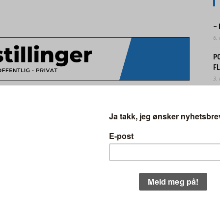
–
6.
P
F
3.
N
o, som nå eies av det tyske
FO
 til at selskapet tar grep.
31.
N
å sine nettsider at plantegiften glyfosat skal
B
30.
kter innen 2023, som selges i USA. Endringen
EK
IN
29.
akene som Monsanto står i, fra mennesker