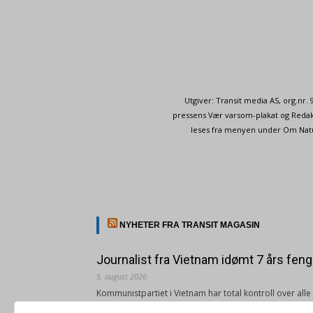
Utgiver: Transit media AS, org.nr
pressens Vær varsom-plakat og Redakt
leses fra menyen under Om Naturp
NYHETER FRA TRANSIT MAGASIN
Journalist fra Vietnam idømt 7 års feng
5. august 2026
Kommunistpartiet i Vietnam har total kontroll over all
Årsabonnement, Månedsabonnement eller 24-timers tilg