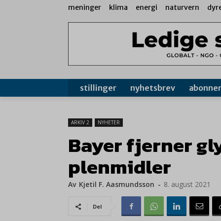
meninger
klima
energi
naturvern
dyr
stillinger
nyhetsbrev
abonne
ARKIV 2
NYHETER
Bayer fjerner gl
plenmidler
Av
Kjetil F. Aasmundsson
-
8. august 2021
Del