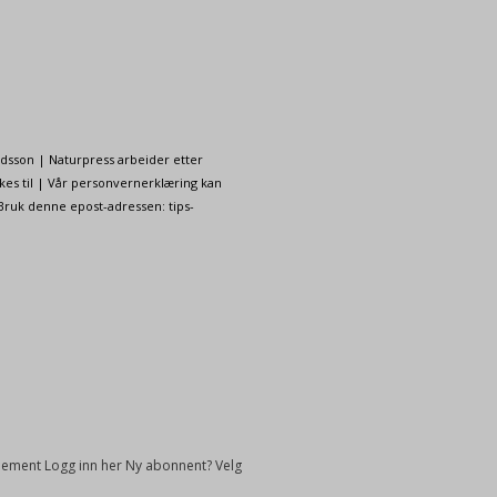
ndsson | Naturpress arbeider etter
kes til | Vår personvernerklæring kan
 Bruk denne epost-adressen: tips-
onnement Logg inn her Ny abonnent? Velg