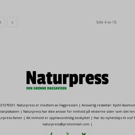
8
Side 4 av 18
. 921379331. Naturpress er medlem av Fagpressen | Ansvarlig redaktør: Kjetil Aasmu
ørplakaten | Naturpress har ikke ansvar for innhold på eksterne sider som det len
ress-fanen | Alt innhold er opphavsrettslig beskyttet | Har du nyhetstips til oss?
naturpress@protonmail.com |