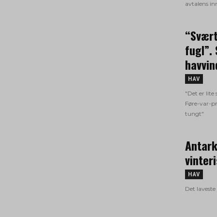
avtalens in
“Svært
fugl”.
havvin
HAV
"Det er lite
Føre-var-pr
tungt"
Antark
vinter
HAV
Det laveste 