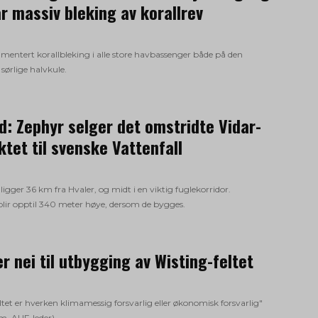
r massiv bleking av korallrev
mentert korallbleking i alle store havbassenger både på den
 sørlige halvkule.
d: Zephyr selger det omstridte Vidar-
ktet til svenske Vattenfall
 ligger 36 km fra Hvaler, og midt i en viktig fuglekorridor.
lir opptil 340 meter høye, dersom de bygges.
er nei til utbygging av Wisting-feltet
ltet er hverken klimamessig forsvarlig eller økonomisk forsvarlig"
m, AUF-leder).