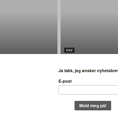
HAV
Fra Karibia til Hvaler: Camille
udringsmasser
seg
lbåt skal bli en game changer for In
ame Boat
–
er 10 i flåten til In The Same Boat er et spesialbygd