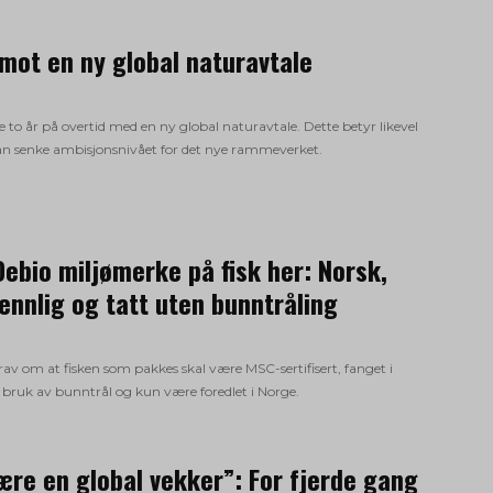
 mot en ny global naturavtale
ede to år på overtid med en ny global naturavtale. Dette betyr likevel
kan senke ambisjonsnivået for det nye rammeverket.
Debio miljømerke på fisk her: Norsk,
ennlig og tatt uten bunntråling
 krav om at fisken som pakkes skal være MSC-sertifisert, fanget i
bruk av bunntrål og kun være foredlet i Norge.
ære en global vekker”: For fjerde gang