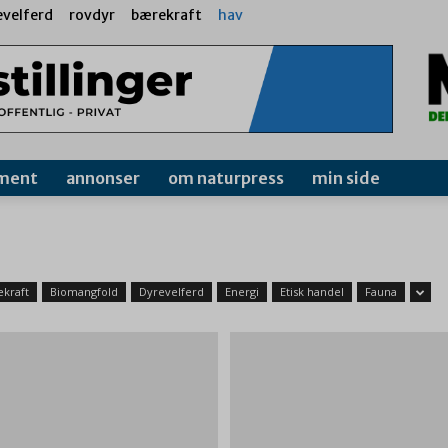
evelferd
rovdyr
bærekraft
hav
ment
annonser
om naturpress
min side
kraft
Biomangfold
Dyrevelferd
Energi
Etisk handel
Fauna