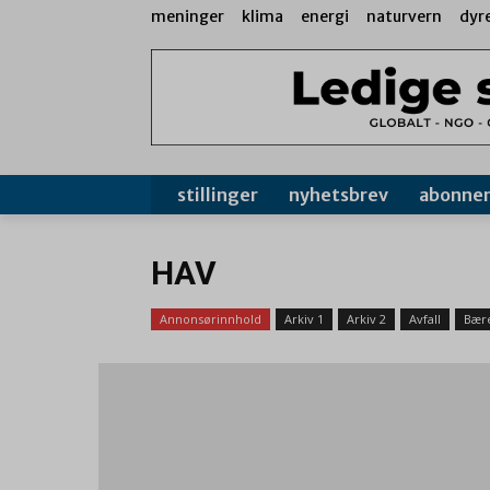
meninger
klima
energi
naturvern
dyr
stillinger
nyhetsbrev
abonne
HAV
Annonsørinnhold
Arkiv 1
Arkiv 2
Avfall
Bære