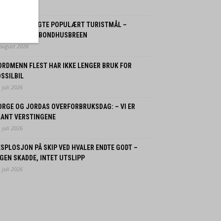
 august 2026
OLITIET STENGTE POPULÆRT TURISTMÅL –
LOMFARE FRA BONDHUSBREEN
 august 2026
ORDMENN FLEST HAR IKKE LENGER BRUK FOR
SSILBIL
 juli 2026
ORGE OG JORDAS OVERFORBRUKSDAG: – VI ER
LANT VERSTINGENE
 juli 2026
SPLOSJON PÅ SKIP VED HVALER ENDTE GODT –
GEN SKADDE, INTET UTSLIPP
 juli 2026