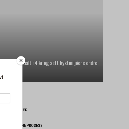
 Parrain har seilt i 4 år og sett kystmiljøene endre
NYESTE SAKER
 FRYKTER SKINNPROSESS