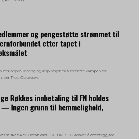
dlemmer og pengestøtte strømmet til
ernforbundet etter tapet i
øksmålet
en stor oppmuntring og inspirasjon til å fortsette kampen for
n, sier Truls Gulowsen.
Inge Røkkes innbetaling til FN holdes
: — Ingen grunn til hemmelighold,
kes selskap Rev Ocean eller IOC-UNESCO ønsker å offentliggjøre