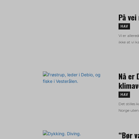
På vei
HAV
Vi er aller
ikke at vi 
Nå er 
klimav
HAV
Det stilles
Norge uten 
“Bør v