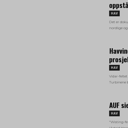
oppstå
HAV
Det er doku
nordlige og
Havvin
prosje
HAV
Vidar-feltet
Turbinene b
AUF si
HAV
"Wisting-fe
(Astrid Hoe