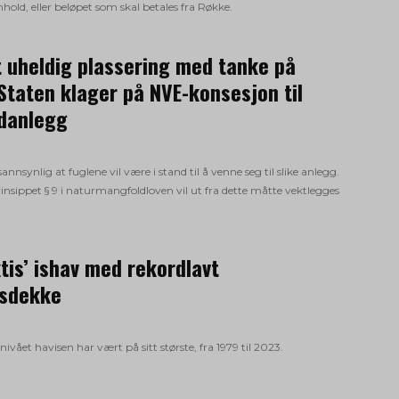
nhold, eller beløpet som skal betales fra Røkke.
 uheldig plassering med tanke på
 Staten klager på NVE-konsesjon til
danlegg
 sannsynlig at fuglene vil være i stand til å venne seg til slike anlegg.
insippet § 9 i naturmangfoldloven vil ut fra dette måtte vektlegges
tis’ ishav med rekordlavt
isdekke
nivået havisen har vært på sitt største, fra 1979 til 2023.