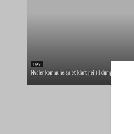
HAV
Hvaler kommune sa et klart nei til dumping av m
Spesia
The S
HAV
Fartøy numm