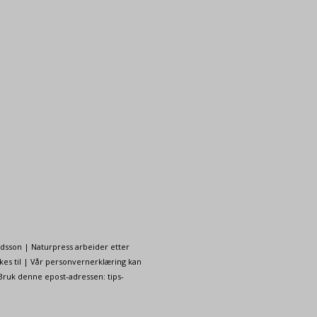
ndsson | Naturpress arbeider etter
kes til | Vår personvernerklæring kan
 Bruk denne epost-adressen: tips-