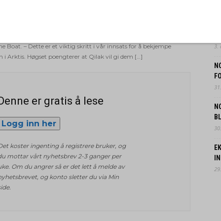
sfartøy som skal takle utfordringene i arktiske farvann. Den 66 fot
6.
lange båten er dedikert strandrydding og tiltak mot marin
P
– Vi er begeistret for å introdusere Qilak som et nøkkelverktøy i vår
F
astforurensning, sier Rolf-Ørjan Høgset, grunnleger og styreleder
e Boat. – Dette er et viktig skritt i vår innsats for å bekjempe
3.
n i Arktis. Høgset poengterer at Qilak vil gi dem […]
N
FO
31.
Denne er gratis å lese
N
B
Logg inn her
30.
Det koster ingenting å registrere bruker, og
EK
du mottar vårt nyhetsbrev 2-3 ganger per
IN
uke. Om du angrer så er det lett å melde av
29.
nyhetsbrevet, og konto sletter du via Min
side.