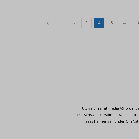
...
...
1
3
4
5
1
Utgiver: Transit media AS, org.nr
pressens Vær varsom-plakat og Redakt
leses fra menyen under Om Naturp