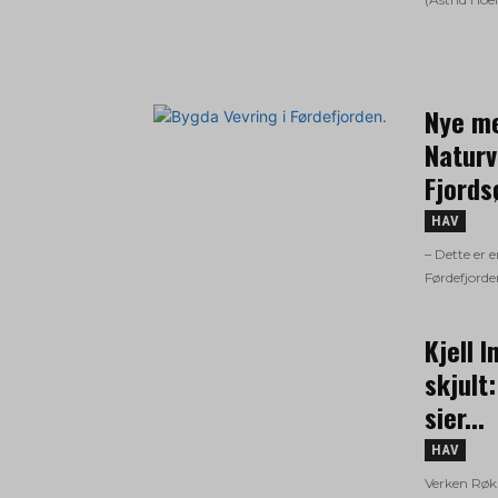
Nye me
Naturv
Fjords
HAV
– Dette er 
Førdefjorde
Kjell 
skjult
sier...
HAV
Verken Røk