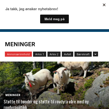
MENINGER
Annonsørinnhold
Arkiv 1
Arkiv 2
Avfall
Bærekraft
MENINGER
Støtte til bønder og støtte til rovdyra våre med ny
rovdyrpolitikk