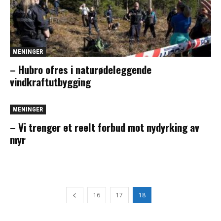
MENINGER
– Hubro ofres i naturødeleggende
vindkraftutbygging
MENINGER
– Vi trenger et reelt forbud mot nydyrking av
myr
16
17
18