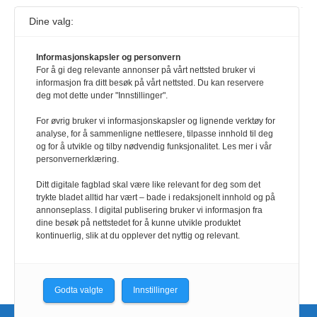
Dine valg:
117,8 millioner er på flukt, en nedgang fra forrige
år
Informasjonskapsler og personvern
1. august 2026
For å gi deg relevante annonser på vårt nettsted bruker vi
Ville ha tilsvart verdens trettende største land i folketall. For å lese
informasjon fra ditt besøk på vårt nettsted. Du kan reservere
denne må du ha abonnement Logg inn her Ny abonnent? Velg
deg mot dette under "Innstillinger".
Årsabonnement, Månedsabonnement eller 24-timers tilgang. Vi har
også egne abonnementer for biblioteker og bedrifter.
For øvrig bruker vi informasjonskapsler og lignende verktøy for
analyse, for å sammenligne nettlesere, tilpasse innhold til deg
Redaksjonen
og for å utvikle og tilby nødvendig funksjonalitet. Les mer i vår
personvernerklæring.
Ditt digitale fagblad skal være like relevant for deg som det
trykte bladet alltid har vært – bade i redaksjonelt innhold og på
annonseplass. I digital publisering bruker vi informasjon fra
dine besøk på nettstedet for å kunne utvikle produktet
kontinuerlig, slik at du opplever det nyttig og relevant.
Godta valgte
Innstillinger