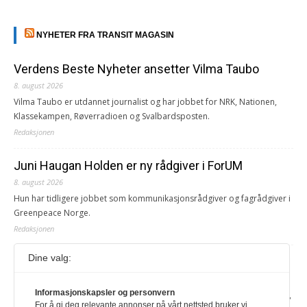
NYHETER FRA TRANSIT MAGASIN
Verdens Beste Nyheter ansetter Vilma Taubo
8. august 2026
Vilma Taubo er utdannet journalist og har jobbet for NRK, Nationen,
Klassekampen, Røverradioen og Svalbardsposten.
Redaksjonen
Juni Haugan Holden er ny rådgiver i ForUM
8. august 2026
Hun har tidligere jobbet som kommunikasjonsrådgiver og fagrådgiver i
Greenpeace Norge.
Redaksjonen
Dine valg:
Journalist fra Vietnam idømt 7 års fengsel
5. august 2026
Informasjonskapsler og personvern
Kommunistpartiet i Vietnam har total kontroll over alle offisielle medier,
For å gi deg relevante annonser på vårt nettsted bruker vi