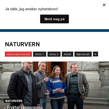
NATURVERN
Annonsørinnhold
Arkiv 1
Arkiv 2
Avfall
Bærekraft
NATURVERN
– Frykter skinnprosess