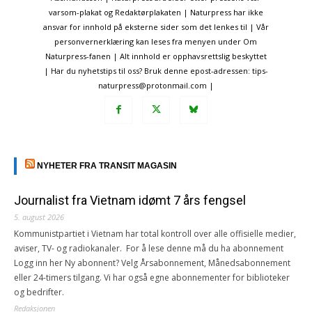
varsom-plakat og Redaktørplakaten | Naturpress har ikke
ansvar for innhold på eksterne sider som det lenkes til | Vår
personvernerklæring kan leses fra menyen under Om
Naturpress-fanen | Alt innhold er opphavsrettslig beskyttet
| Har du nyhetstips til oss? Bruk denne epost-adressen: tips-
naturpress@protonmail.com |
NYHETER FRA TRANSIT MAGASIN
Journalist fra Vietnam idømt 7 års fengsel
5. august 2026
Kommunistpartiet i Vietnam har total kontroll over alle offisielle medier,
aviser, TV- og radiokanaler. For å lese denne må du ha abonnement
Logg inn her Ny abonnent? Velg Årsabonnement, Månedsabonnement
eller 24-timers tilgang. Vi har også egne abonnementer for biblioteker
og bedrifter.
Redaksjonen