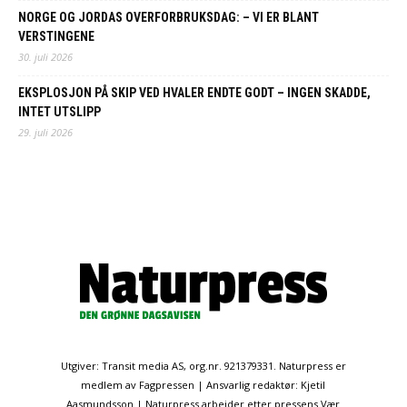
NORGE OG JORDAS OVERFORBRUKSDAG: – VI ER BLANT
VERSTINGENE
30. juli 2026
EKSPLOSJON PÅ SKIP VED HVALER ENDTE GODT – INGEN SKADDE,
INTET UTSLIPP
29. juli 2026
Utgiver: Transit media AS, org.nr. 921379331. Naturpress er
medlem av Fagpressen | Ansvarlig redaktør: Kjetil
Aasmundsson | Naturpress arbeider etter pressens Vær