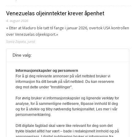
Venezuelas oljeinntekter krever åpenhet
4. august 2026
« Etter at Maduro ble tatt til fange i januar 2026, overtok USA kontrollen
over Venezuelas oljeeksport.»
Sonia Zapata, jurist
Dine valg:
117,8 millioner er på flukt, en nedgang fra forrige
år
1. august 2026
Informasjonskapsler og personvern
For å gi deg relevante annonser på vårt nettsted bruker vi
Ville ha tilsvart verdens trettende største land i folketall. For å lese
informasjon fra ditt besøk på vårt nettsted. Du kan reservere
denne må du ha abonnement Logg inn her Ny abonnent? Velg
deg mot dette under "Innstillinger".
Årsabonnement, Månedsabonnement eller 24-timers tilgang. Vi har
også egne abonnementer for biblioteker og bedrifter.
For øvrig bruker vi informasjonskapsler og lignende verktøy for
analyse, for å sammenligne nettlesere, tilpasse innhold til deg
Redaksjonen
og for å utvikle og tilby nødvendig funksjonalitet. Les mer i vår
personvernerklæring.
Ditt digitale fagblad skal være like relevant for deg som det
trykte bladet alltid har vært – bade i redaksjonelt innhold og på
annonseplass. I digital publisering bruker vi informasjon fra