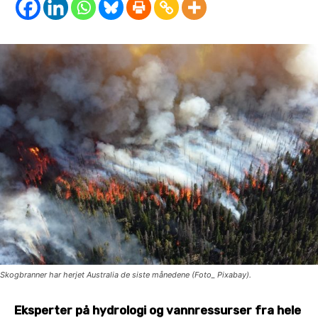
Skogbranner har herjet Australia de siste månedene (Foto_ Pixabay).
Eksperter på hydrologi og vannressurser fra hele