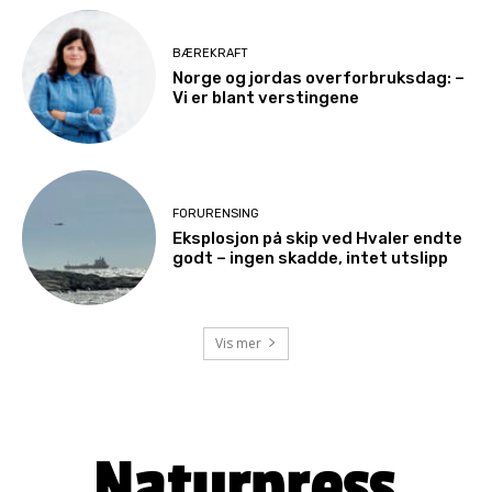
BÆREKRAFT
Norge og jordas overforbruksdag: –
Vi er blant verstingene
FORURENSING
Eksplosjon på skip ved Hvaler endte
godt – ingen skadde, intet utslipp
Vis mer