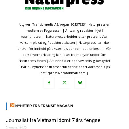
Utgiver: Transit media AS, org.nr. 921379331. Naturpress er
medlem av Fagpressen | Ansvarlig redaktør: Kjetil
Aasmundsson | Naturpress arbeider etter pressens Vær
varsom-plakat og Redaktørplakaten | Naturpress har ikke
ansvar for innhold på eksterne sider som det lenkes til | Vår
personvernerklæring kan leses fra menyen under Om
Naturpress-fanen | Alt innhold er opphavsrettslig beskyttet
| Har du nyhetstips til oss? Bruk denne epost-adressen: tips-
naturpress@protonmail.com |
NYHETER FRA TRANSIT MAGASIN
Journalist fra Vietnam idømt 7 års fengsel
5. august 2026