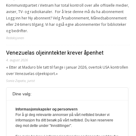
Kommunistpartiet i Vietnam har total kontroll over alle offisielle medier,
aviser, TV- og radiokanaler. For å lese denne må du ha abonnement
Logg inn her Ny abonnent? Velg Årsabonnement, Månedsabonnement
eller 24-timers tilgang. Vi har også egne abonnementer for biblioteker
og bedrifter.
Redaksjonen
Venezuelas oljeinntekter krever åpenhet
4. august 2026
« Etter at Maduro ble tatt til fange i januar 2026, overtok USA kontrollen
over Venezuelas oljeeksport.»
Sonia Zapata, jurist
Dine valg:
117,8 millioner er på flukt, en nedgang fra forrige
år
1. august 2026
Informasjonskapsler og personvern
For å gi deg relevante annonser på vårt nettsted bruker vi
Ville ha tilsvart verdens trettende største land i folketall. For å lese
informasjon fra ditt besøk på vårt nettsted. Du kan reservere
denne må du ha abonnement Logg inn her Ny abonnent? Velg
deg mot dette under "Innstillinger".
Årsabonnement, Månedsabonnement eller 24-timers tilgang. Vi har
også egne abonnementer for biblioteker og bedrifter.